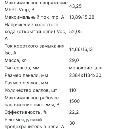
Максимальное напряжение
43,25
МРРТ Vmp, В
Максимальный ток Imp, А
13,89/15,28
Напряжение холостого
хода (открытой цепи) Voc,
52,05
A
Ток короткого замыкания
14,66/16,13
Isc, A
Масса, кг
29,0
Тип селлов, мм
монокристалл
Размер панели, мм
2384х1134х30
Размер селлов, мм
Количество селлов, шт
110
Максимальное рабочее
1500
напряжение системы, В
Эффективность, %
22,2
Рекомендуемый
30
предохранитель в цепи, А