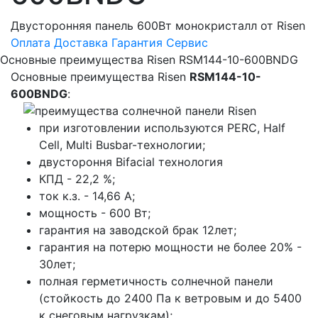
Двусторонняя панель 600Вт монокристалл от Risen
Оплата
Доставка
Гарантия
Сервис
Основные преимущества Risen RSM144-10-600BNDG
Основные преимущества Risen
RSM144-10-
600BNDG
:
при изготовлении используются PERC, Half
Cell, Multi Busbar-технологии;
двустороння Bifacial технология
КПД - 22,2 %;
ток к.з. - 14,66 А;
мощность - 600 Вт;
гарантия на заводской брак 12лет;
гарантия на потерю мощности не более 20% -
30лет;
полная герметичность солнечной панели
(стойкость до 2400 Па к ветровым и до 5400
к снеговым нагрузкам);