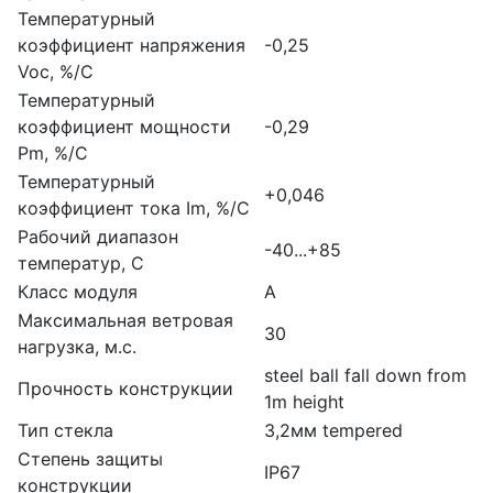
Температурный
коэффициент напряжения
-0,25
Voc, %/С
Температурный
коэффициент мощности
-0,29
Pm, %/С
Температурный
+0,046
коэффициент тока Im, %/С
Рабочий диапазон
-40...+85
температур, С
Класс модуля
А
Максимальная ветровая
30
нагрузка, м.с.
steel ball fall down from
Прочность конструкции
1m height
Тип стекла
3,2мм tempered
Степень защиты
IP67
конструкции