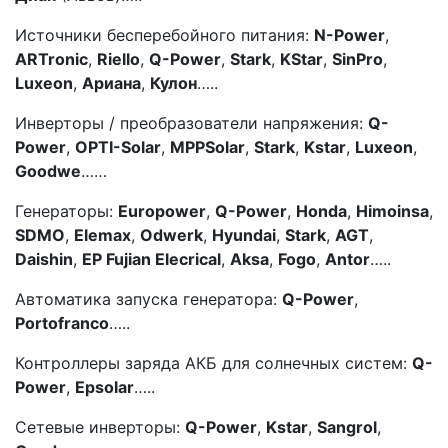
Источники бесперебойного питания:
N-Power
,
ARTronic
,
Riello
,
Q-Power
,
Stark
,
KStar
,
SinPro
,
Luxeon
,
Ариана
,
Кулон
…..
Инверторы / преобразователи напряжения:
Q-
Power
,
OPTI-Solar
,
MPPSolar
,
Stark
,
Kstar
,
Luxeon
,
Goodwe
……
Генераторы:
Europower
,
Q-Power
,
Honda
,
Himoinsa
,
SDMO
,
Elemax
,
Odwerk
,
Hyundai
,
Stark
,
AGT
,
Daishin
,
EP Fujian Elecrical
,
Aksa
,
Fogo
,
Antor
…..
Автоматика запуска генератора:
Q-Power
,
Portofranco
…..
Контроллеры заряда АКБ для солнечных систем:
Q-
Power
,
Epsolar
…..
Сетевые инверторы:
Q-Power
,
Kstar
,
Sangrol
,