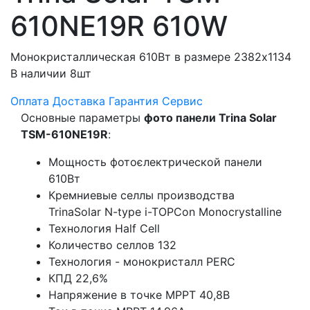
610NE19R 610W
Монокристаллическая 610Вт в размере 2382х1134
В наличии 8шт
Оплата
Доставка
Гарантия
Сервис
Основные параметры
фото панели Trina Solar
TSM-610NE19R
:
Мощность фотоєлектрической панели
610Вт
Кремниевые селлы производства
TrinaSolar N-type i-TOPCon Monocrystalline
Технология Half Cell
Количество селлов 132
Технология - монокристалл PERC
КПД 22,6%
Напряжение в точке МРРТ 40,8В