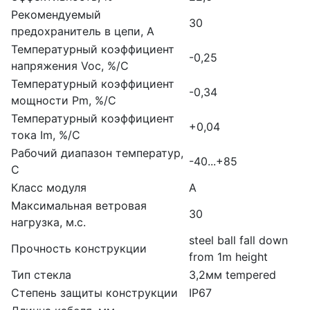
Рекомендуемый
30
предохранитель в цепи, А
Температурный коэффициент
-0,25
напряжения Voc, %/С
Температурный коэффициент
-0,34
мощности Pm, %/С
Температурный коэффициент
+0,04
тока Im, %/С
Рабочий диапазон температур,
-40...+85
С
Класс модуля
А
Максимальная ветровая
30
нагрузка, м.с.
steel ball fall down
Прочность конструкции
from 1m height
Тип стекла
3,2мм tempered
Степень защиты конструкции
IP67