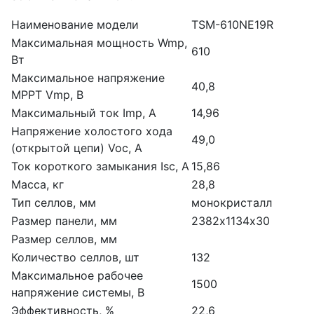
Наименование модели
TSM-610NE19R
Максимальная мощность Wmp,
610
Вт
Максимальное напряжение
40,8
МРРТ Vmp, В
Максимальный ток Imp, А
14,96
Напряжение холостого хода
49,0
(открытой цепи) Voc, A
Ток короткого замыкания Isc, A
15,86
Масса, кг
28,8
Тип селлов, мм
монокристалл
Размер панели, мм
2382х1134х30
Размер селлов, мм
Количество селлов, шт
132
Максимальное рабочее
1500
напряжение системы, В
Эффективность, %
22,6