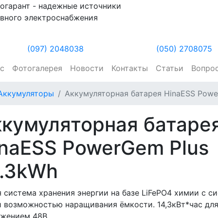
огарант - надежные источники
вного электроснабжения
(097) 2048038
(050) 2708075
ас
Фотогалерея
Новости
Контакты
Статьи
Вопро
Аккумуляторы
Аккумуляторная батарея HinaESS Powe
кумуляторная батаре
naESS PowerGem Plus
4.3kWh
 система хранения энергии на базе LiFePO4 химии с с
 возможностью наращивания ёмкости. 14,3кВт*час для
яжением 48В