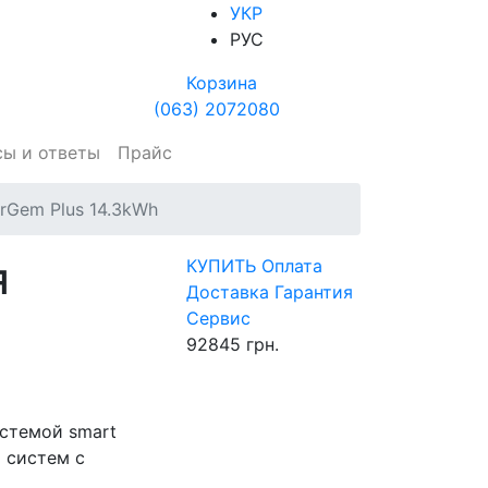
УКР
РУС
Корзина
(063) 2072080
сы и ответы
Прайс
rGem Plus 14.3kWh
я
КУПИТЬ
Оплата
Доставка
Гарантия
Сервис
92845
грн.
истемой smart
 систем с