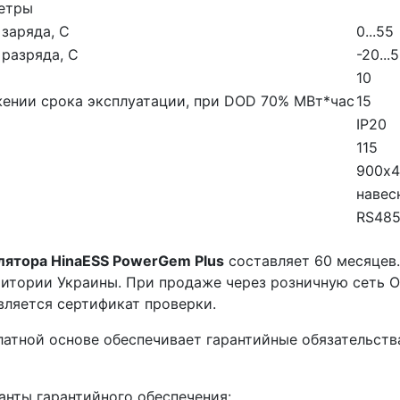
етры
заряда, С
0...55
разряда, С
-20...
10
жении срока эксплуатации, при DOD 70% МВт*час
15
IP20
115
900х4
навес
RS48
лятора HinaESS PowerGem Plus
составляет 60 месяцев.
итории Украины. При продаже через розничную сеть О
вляется сертификат проверки.
латной основе обеспечивает гарантийные обязательств
нты гарантийного обеспечения: