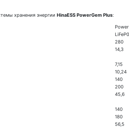
стемы хранения энергии
HinaESS PowerGem Plus
:
Power
LiFeP
280
14,3
7,15
10,24
140
200
45,6
140
180
56,5