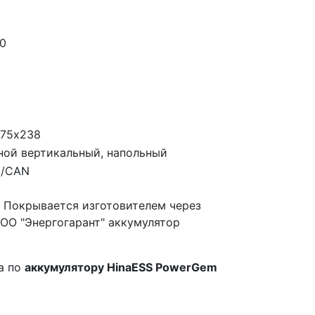
50
75х238
ной вертикальный, напольный
5/CAN
 Покрывается изготовителем через
ОО "Энергогарант" аккумулятор
а по
аккумулятору HinaESS PowerGem