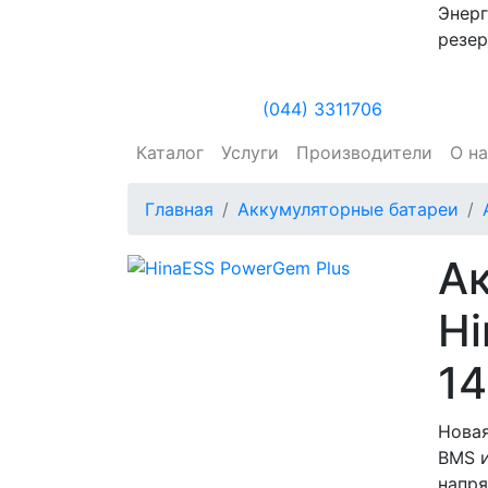
Энерг
резер
(044) 3311706
Каталог
Услуги
Производители
О н
Главная
Аккумуляторные батареи
Ак
Hi
1
Новая
BMS и
напр