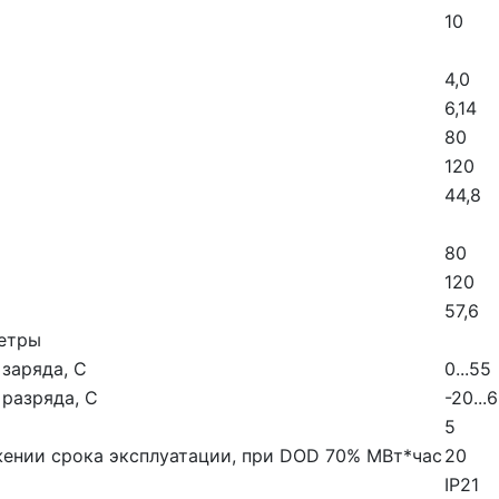
10
4,0
6,14
80
120
44,8
80
120
57,6
етры
заряда, С
0...55
разряда, С
-20...
5
жении срока эксплуатации, при DOD 70% МВт*час
20
IP21