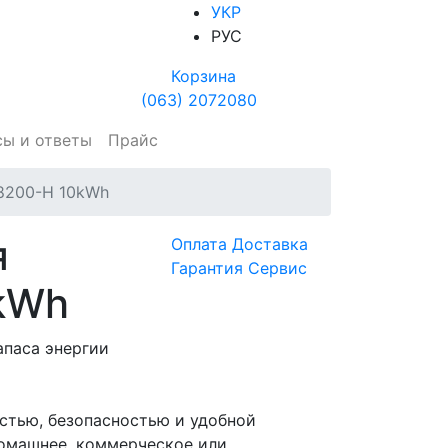
УКР
РУС
Корзина
(063) 2072080
сы и ответы
Прайс
48200-H 10kWh
я
Оплата
Доставка
Гарантия
Сервис
0kWh
апаса энергии
стью, безопасностью и удобной
домашнее, коммерческое или