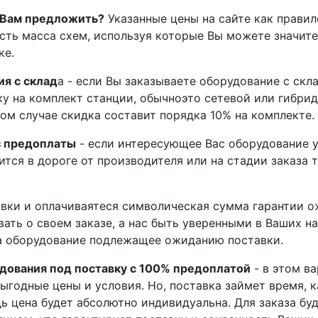
 Вам предложить?
Указанные цены на сайте как правил
есть масса схем, используя которые Вы можете значит
ке.
я с склад
а - если Вы заказываете оборудование с скл
у на комплект станции, обычноэто сетевой или гибри
ком случае скидка составит порядка 10% на комплекте.
з предоплаты
- если интересующее Вас оборудование у
ится в дороге от производителя или на стадии заказа 
вки и оплачиваятеся символическая сумма гарантии о
вать о своем заказе, а нас быть уверенными в Ваших н
на оборудование подлежащее ожиданию поставки.
дования под поставку с 100% предоплатой
- в этом в
годные цены и условия. Но, поставка займет время, ка
дь цена будет абсолютно индивидуальна. Для заказа бу