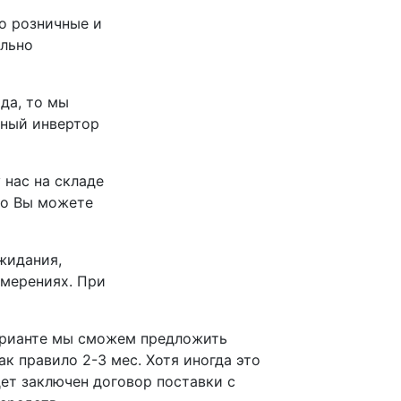
о розничные и
ельно
ада, то мы
дный инвертор
 нас на складе
то Вы можете
жидания,
амерениях. При
арианте мы сможем предложить
к правило 2-3 мес. Хотя иногда это
дет заключен договор поставки с