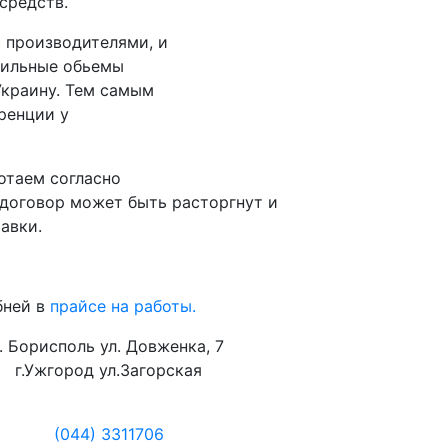
средств.
 производителями, и
бильные обьемы
Украину. Тем самым
ренции у
отаем согласно
 договор может быть расторгнут и
авки.
бней в
прайсе на работы.
г. Борисполь ул. Довженка, 7
г.Ужгород ул.Загорская
(044) 3311706