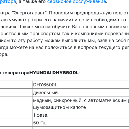
ератора
, а также его
сервисное обслуживание
.
нтра "Энергогарант". Проводим предпродажную подгот
аккумулятор (при его наличии) и если необходимо то 
словиях. Также можем обучить Вас основным навыкам в
 собственным транспортом так и компаниями перевозчик
ием то эту работу можем выполнить мы, взяв на себя 
егда можете на нас положиться в вопросе текущего ре
ора.
о генератора
HYUNDAI DHY6500L
:
DHY6500L
дизельный
медный, синхронный, с автоматическим 
шумозащитном капоте
1 фаза.
50 Гц