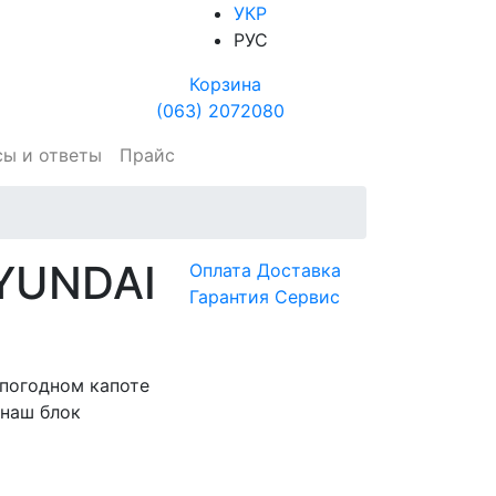
УКР
РУС
Корзина
(063) 2072080
сы и ответы
Прайс
YUNDAI
Оплата
Доставка
Гарантия
Сервис
погодном капоте
 наш блок