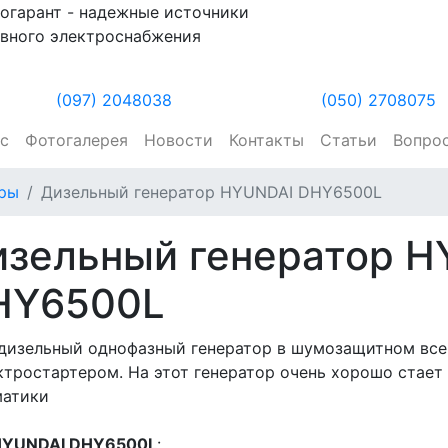
огарант - надежные источники
вного электроснабжения
(097) 2048038
(050) 2708075
ас
Фотогалерея
Новости
Контакты
Статьи
Вопро
оры
Дизельный генератор HYUNDAI DHY6500L
изельный генератор H
HY6500L
дизельный однофазный генератор в шумозащитном все
ктростартером. На этот генератор очень хорошо стает
матики
 HYUNDAI DHY6500L
: