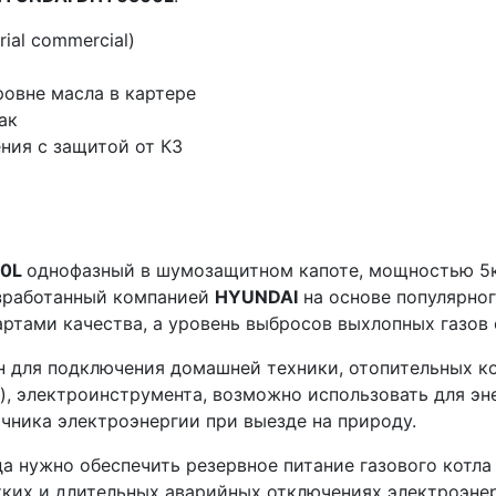
ial commercial)
ровне масла в картере
ак
ния с защитой от КЗ
00L
однофазный в шумозащитном капоте, мощностью 5кВ
азработанный компанией
HYUNDAI
на основе популярног
тами качества, а уровень выбросов выхлопных газов 
н для подключения домашней техники, отопительных ко
), электроинструмента, возможно использовать для э
очника электроэнергии при выезде на природу.
да нужно обеспечить резервное питание газового котла
тких и длительных аварийных отключениях электроэнер