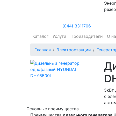
Энерг
резер
(044) 3311706
Каталог
Услуги
Производители
О н
Главная
Электростанции
Генерат
Д
D
5кВт 
с эле
авто
Основные преимущества
Преимущества
дизельного генератора