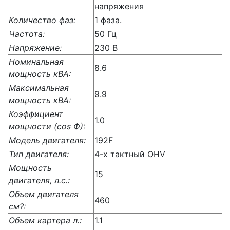
напряжения
Количество фаз:
1 фаза.
Частота:
50 Гц
Напряжение:
230 В
Номинальная
8.6
мощность кВА:
Максимальная
9.9
мощность кВА:
Коэффициент
1.0
мощности (cos Ф):
Модель двигателя:
192F
Тип двигателя:
4-х тактный OHV
Мощность
15
двигателя, л.с.:
Объем двигателя
460
см?:
Объем картера л.:
1.1