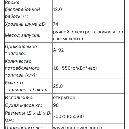
Время
бесперебойной
12.0
работы ч.:
Уровень шума дБ:
74
ручной, электро (аккумулятор
Метод запуска:
в комплекте)
Применяемое
А-92
топливо:
Количество
потребляемого
1.8 (550гр/кВт*час)
топлива (л/ч):
Емкость
25.0
топливного бака л.:
Исполнение:
открытое
Сухая масса кг.:
98
Размеры (Д x Ш x В)
700х590х560
мм.:
Производитель:
www.tmgpower.com.tr