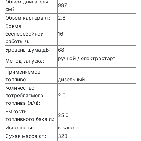
Объем двигателя
997
см?:
Объем картера л.:
2.8
Время
бесперебойной
16
работы ч.:
Уровень шума дБ:
68
ручной / електростарт
Метод запуска:
Применяемое
топливо:
дизельный
Количество
потребляемого
2.0
топлива (л/ч):
Емкость
25.0
топливного бака л.:
Исполнение:
в капоте
Сухая масса кг.:
320