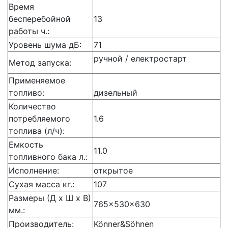
Время
бесперебойной
13
работы ч.:
Уровень шума дБ:
71
ручной / електростарт
Метод запуска:
Применяемое
топливо:
дизельный
Количество
потребляемого
1.6
топлива (л/ч):
Емкость
11.0
топливного бака л.:
Исполнение:
открытое
Сухая масса кг.:
107
Размеры (Д x Ш x В)
765×530×630
мм.:
Производитель:
Könner&Söhnen