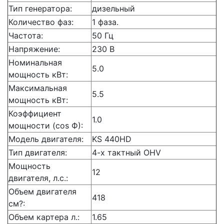
Тип генератора:
дизельный
Количество фаз:
1 фаза.
Частота:
50 Гц
Напряжение:
230 В
Номинальная
5.0
мощность кВт:
Максимальная
5.5
мощность кВт:
Коэффициент
1.0
мощности (cos Ф):
Модель двигателя:
KS 440HD
Тип двигателя:
4-х тактный OHV
Мощность
12
двигателя, л.с.:
Объем двигателя
418
см?:
Объем картера л.:
1.65