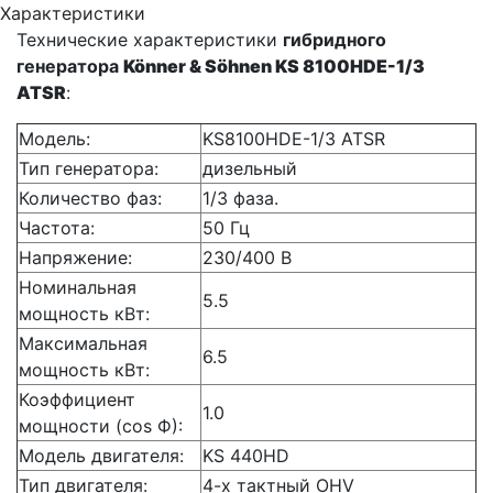
Характеристики
Технические характеристики
гибридного
генератора
Könner & Söhnen
KS
8100HDE-1/3
ATSR
:
Модель:
KS8100HDE-1/3 ATSR
Тип генератора:
дизельный
Количество фаз:
1/3 фаза.
Частота:
50 Гц
Напряжение:
230/400 В
Номинальная
5.5
мощность кВт:
Максимальная
6.5
мощность кВт:
Коэффициент
1.0
мощности (cos Ф):
Модель двигателя:
KS 440HD
Тип двигателя:
4-х тактный OHV