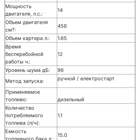
Мощность
14
двигателя, л.с.:
Объем двигателя
456
см?:
Объем картера л.:
1.65
Время
бесперебойной
12
работы ч.:
Уровень шума дБ:
96
ручной / електростарт
Метод запуска:
Применяемое
топливо:
дизельный
Количество
потребляемого
1.1
топлива (л/ч):
Емкость
15.0
топливного бака л.: