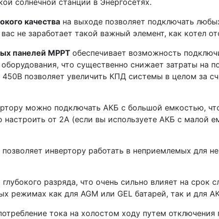
ой солнечной станции в Энергосетях.
окого качества
на выходе позволяет подключать любых
у вас не заработает такой важный элемент, как котел о
ных панелей МРРТ
обеспечивает возможность подключи
 оборудования, что существенно снижает затраты на п
- 450В позволяет увеличить КПД системы в целом за сч
ертору можно подключать АКБ с большой емкостью, чт
о настроить от 2А (если вы используете АКБ с малой е
е позволяет инвертору работать в неприемлемых для не
т глубокого разряда, что очень сильно влияет на срок
ных режимах как для AGM или GEL батарей, так и для 
требление тока на холостом ходу путем отключения п