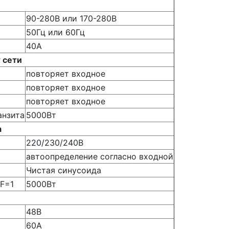
90-280В или 170-280В
50Гц или 60Гц
40А
 сети
повторяет входное
повторяет входное
повторяет входное
анзита
5000Вт
а
220/230/240В
автоопределение согласно входной
Чистая синусоида
F=1
5000Вт
48В
60А