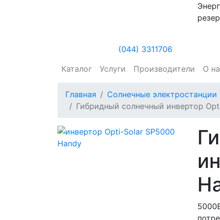
Энерг
резер
(044) 3311706
Каталог
Услуги
Производители
О н
Главная
Солнечные электростанции
Гибридный солнечный инвертор Opti
Г
ин
H
5000В
потр