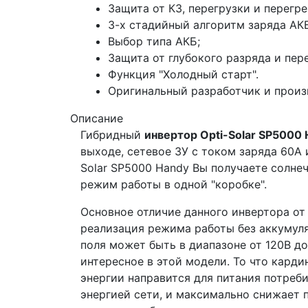
Защита от КЗ, перегрузки и перегре
3-х стадийный алгоритм заряда АК
Выбор типа АКБ;
Защита от глубокого разряда и пер
Функция "Холодный старт".
Оригинальный разработчик и произво
Описание
Гибридный
инвертор Opti-Solar SP5000
выходе, сетевое ЗУ с током заряда 60А
Solar SP5000 Handy Вы получаете солне
режим работы в одной "коробке".
Основное отличие данного инвертора о
реализация режима работы без аккумуля
поля может быть в диапазоне от 120В д
интересное в этой модели. То что карди
энергии направится для питания потреб
энергией сети, и максимально снижает по