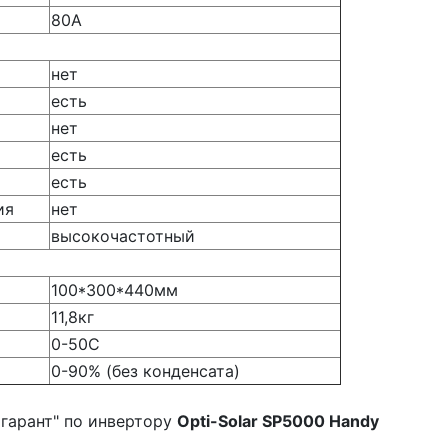
80А
нет
есть
нет
есть
есть
ия
нет
высокочастотный
100*300*440мм
11,8кг
0-50С
0-90% (без конденсата)
гарант" по инвертору
Opti-Solar SP5000 Handy