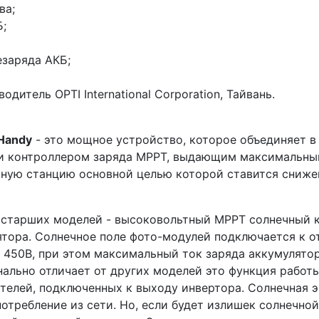
ва;
Б;
езаряда АКБ;
дитель OPTI International Corporation, Тайвань.
 Handy
- это мощное устройство, которое объединяет в
 и контроллером заряда MPPT, выдающим максимальный
чную станцию основной целью которой ставится сниже
т старших моделей - высоковольтный МРРТ солнечный 
тора. Солнечное поле фото-модулей подключается к о
о 450В, при этом максимальный ток заряда аккумулятор
нально отличает от других моделей это функция работы
ителей, подключенных к выходу инвертора. Солнечная 
требление из сети. Но, если будет излишек солнечной 