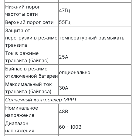
Нижний порог
47Гц
частоты сети
Верхний порог сети
55Гц
Защита от
перегрузки в режиме
температурный размыкать
транзита
Ток в режиме
25А
транзита (байпас)
Байпас в режиме
опционально
отключенной батареи
Максимальный ток
30А
транзита (байпаса)
Солнечный контроллер MPPT
Номинальное
48В
напряжение
Диапазон
60 - 100В
напряжения