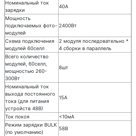
Номинальный ток
40А
зарядки
Мощность
подключаемых фото-
2400Вт
модулей
Схема подключения
2 модуля последовательно *
модулей 60селл
4 сборки в параллель
Всего количество
модулей, 60селл,
8шт
мощностью 260-
300Вт
Номинальный ток
выхода постоянного
15А
тока (для питания
устройств 48В)
Ток покоя
<10мА
Режим зарядки BULK
58В
(по умолчанию)