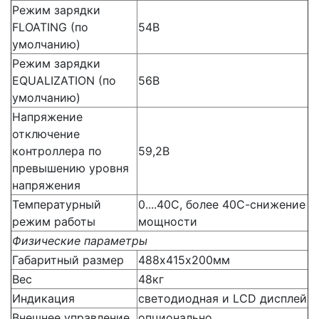
Режим зарядки
FLOATING (по
54В
умолчанию)
Режим зарядки
EQUALIZATION (по
56В
умолчанию)
Напряжение
отключение
контроллера по
59,2В
превышению уровня
напряжения
Температурный
0....40С, более 40С-снижение
режим работы
мощности
Физические параметры
Габаритный размер
488х415х200мм
Вес
48кг
Индикация
светодиодная и LCD дисплей
Внешнее управление
опционально