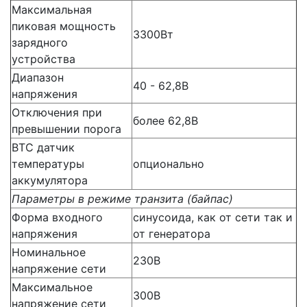
Максимальная
пиковая мощность
3300Вт
зарядного
устройства
Диапазон
40 - 62,8В
напряжения
Отключения при
более 62,8В
превышении порога
BTC датчик
температуры
опционально
аккумулятора
Параметры в режиме транзита (байпас)
Форма входного
синусоида, как от сети так и
напряжения
от генератора
Номинальное
230В
напряжение сети
Максимальное
300В
напряжение сети