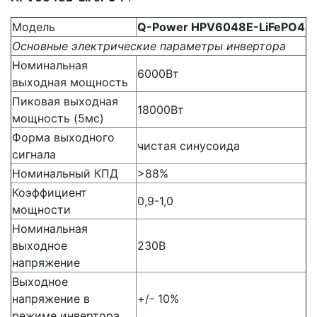
Модель
Q-Power HPV6048Е-LiFePO4
Основные электрические параметры инвертора
Номинальная
6000Вт
выходная мощность
Пиковая выходная
18000Вт
мощность (5мс)
Форма выходного
чистая синусоида
сигнала
Номинальный КПД
>88%
Коэффициент
0,9-1,0
мощности
Номинальная
выходное
230В
напряжение
Выходное
напряжение в
+/- 10%
режиме инвертора