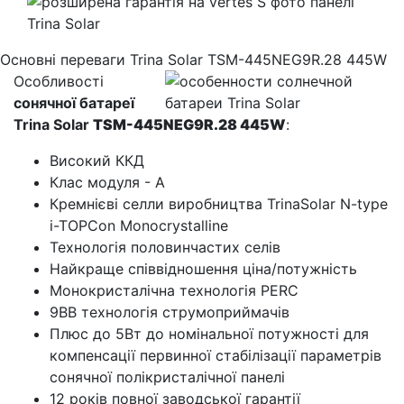
Основні переваги Trina Solar TSM-445NEG9R.28 445W
Особливості
сонячної батареї
Trina Solar
TSM-445NEG9R.28 445W
:
Високий ККД
Клас модуля - А
Кремнієві селли виробництва TrinaSolar N-type
i-TOPCon Monocrystalline
Технологія половинчастих селів
Найкраще співвідношення ціна/потужність
Монокристалічна технологія PERC
9BB технологія струмоприймачів
Плюс до 5Вт до номінальної потужності для
компенсації первинної стабілізації параметрів
сонячної полікристалічної панелі
12 років повної заводської гарантії