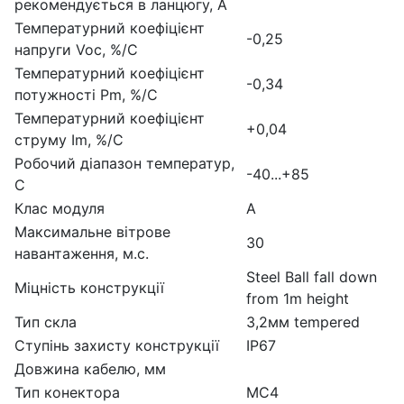
рекомендується в ланцюгу, А
Температурний коефіцієнт
-0,25
напруги Voc, %/С
Температурний коефіцієнт
-0,34
потужності Pm, %/С
Температурний коефіцієнт
+0,04
струму Im, %/С
Робочий діапазон температур,
-40...+85
С
Клас модуля
А
Максимальне вітрове
30
навантаження, м.с.
Steel Ball fall down
Міцність конструкції
from 1m height
Тип скла
3,2мм tempered
Ступінь захисту конструкції
IP67
Довжина кабелю, мм
Тип конектора
MC4