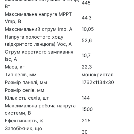
445
Вт
Максимальна напруга МРРТ
44,3
Vmp, В
Максимальний струм Imp, А
10,05
Напруга холостого ходу
52,6
(відкритого ланцюга) Voc, A
Струм короткого замикання
10,7
Isc, A
Маса, кг
22,3
Тип селів, мм
монокристал
Розмір панелі, мм
1762х1134х30
Розмір селів, мм
Кількість селів, шт
144
Максимальна робоча напруга
1500
системи, В
Ефективність, %
21,5
Запобіжник, що
30