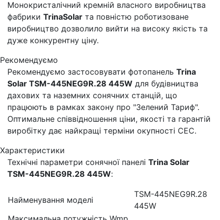
Монокристалічний кремній власного виробництва
фабрики
TrinaSolar
та повністю роботизоване
виробництво дозволило вийти на високу якість та
дуже конкурентну ціну.
Рекомендуємо
Рекомендуємо застосовувати фотопанель
Trina
Solar TSM-445NEG9R.28 445W
для будівництва
дахових та наземних сонячних станцій, що
працюють в рамках закону про "Зелений Тариф".
Оптимальне співвідношення ціни, якості та гарантій
виробітку дає найкращі терміни окупності СЕС.
Характеристики
Технічні параметри сонячної панелі
Trina Solar
TSM-445NEG9R.28 445W
:
TSM-445NEG9R.28
Найменування моделі
445W
Максимальна потужність Wmp,