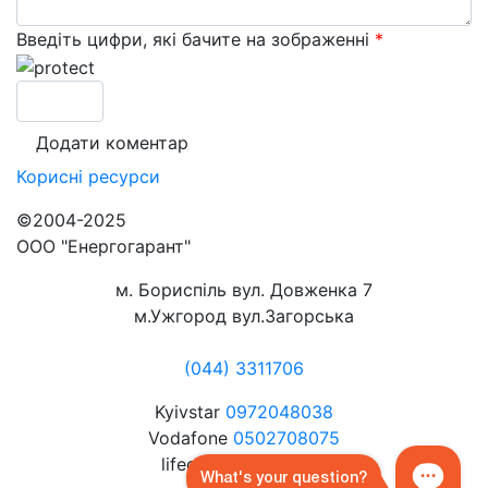
Введіть цифри, які бачите на зображенні
*
Корисні
ресурси
©2004-2025
ООО "Енергогарант"
м. Бориспіль вул. Довженка 7
м.Ужгород вул.Загорська
(044) 3311706
Kyivstar
0972048038
Vodafone
0502708075
lifecell
0632072080