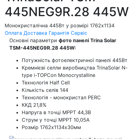
445NEG9R.28 445W
Монокристалічна 445Вт у розмірі 1762х1134
Оплата
Доставка
Гарантія
Сервіс
Основні параметри
фото панелі Trina Solar
TSM-445NEG9R.28 445W:
Потужність фотоелектричної панелі 445Вт
Кремнієві селли виробництва TrinaSolar N-
type i-TOPCon Monocrystalline
Технологія Half Cell
Кількість селів 144
Технологія - монокристал PERC
ККД 21,8%
Напруга в точці МРРТ 44,3В
Струм у точці МРРТ 10,05А
Розмір 1762х1134х30мм