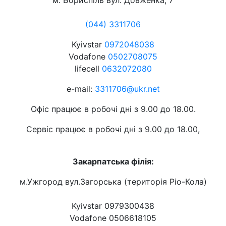
м. Бориспіль вул. Довженка, 7
(044) 3311706
Kyivstar
0972048038
Vodafone
0502708075
lifecell
0632072080
e-mail:
3311706@ukr.net
Офіс працює в робочі дні з 9.00 до 18.00.
Сервіс працює в робочі дні з 9.00 до 18.00,
Закарпатська філія:
м.Ужгород вул.Загорська (територія Ріо-Кола)
Kyivstar 0979300438
Vodafone 0506618105