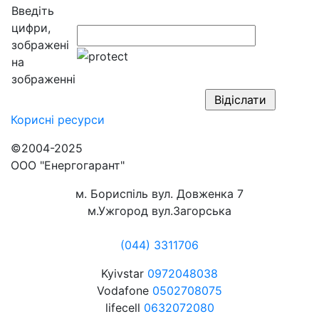
Введіть
цифри,
зображені
на
зображенні
Корисні
ресурси
©2004-2025
ООО "Енергогарант"
м. Бориспіль вул. Довженка 7
м.Ужгород вул.Загорська
(044) 3311706
Kyivstar
0972048038
Vodafone
0502708075
lifecell
0632072080