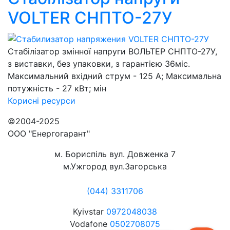
VOLTER СНПТО-27У
Стабілізатор змінної напруги ВОЛЬТЕР СНПТО-27У,
з виставки, без упаковки, з гарантією 36міс.
Максимальний вхідний струм - 125 А; Максимальна
потужність - 27 кВт; мін
Корисні
ресурси
©2004-2025
ООО "Енергогарант"
м. Бориспіль вул. Довженка 7
м.Ужгород вул.Загорська
(044) 3311706
Kyivstar
0972048038
Vodafone
0502708075