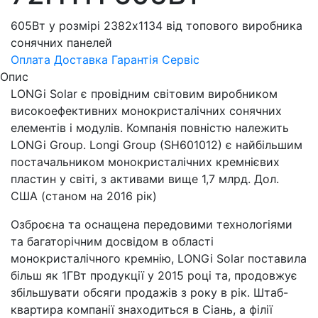
605Вт у розмірі 2382х1134 від топового виробника
сонячних панелей
Оплата
Доставка
Гарантія
Сервіс
Опис
LONGi Solar є провідним світовим виробником
високоефективних монокристалічних сонячних
елементів і модулів. Компанія повністю належить
LONGi Group. Longi Group (SH601012) є найбільшим
постачальником монокристалічних кремнієвих
пластин у світі, з активами вище 1,7 млрд. Дол.
США (станом на 2016 рік)
Озброєна та оснащена передовими технологіями
та багаторічним досвідом в області
монокристалічного кремнію, LONGi Solar поставила
більш як 1ГВт продукції у 2015 році та, продовжує
збільшувати обсяги продажів з року в рік. Штаб-
квартира компанії знаходиться в Сіань, а філії