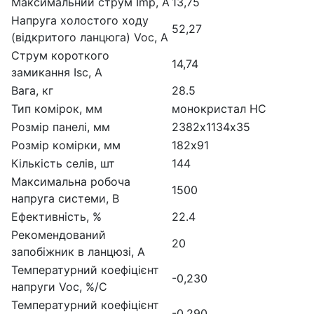
Максимальний струм Imp, А
13,75
Напруга холостого ходу
52,27
(відкритого ланцюга) Voc, A
Струм короткого
14,74
замикання Isc, A
Вага, кг
28.5
Тип комірок, мм
монокристал HC
Розмір панелі, мм
2382х1134х35
Розмір комірки, мм
182х91
Кількість селів, шт
144
Максимальна робоча
1500
напруга системи, В
Ефективність, %
22.4
Рекомендований
20
запобіжник в ланцюзі, А
Температурний коефіцієнт
-0,230
напруги Voc, %/С
Температурний коефіцієнт
-0,290