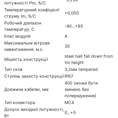
потужності Pm, %/С
Температурний коефіцієнт
+0,050
струму Im, %/С
Робочий діапазон
-40...+85
температур, С
Клас модуля
А
Максимальне вітрове
30
навантаження, м.с.
steel ball fall down from
Міцність конструкції
1m height
Тип скла
3,2мм tempered
Ступінь захисту конструкції
IP67
400 (може бути
Довжина кабелю, мм
змінено без
попередження)
Тип конектора
MC4
Допуск вихідної потужності,
0...+5
Вт