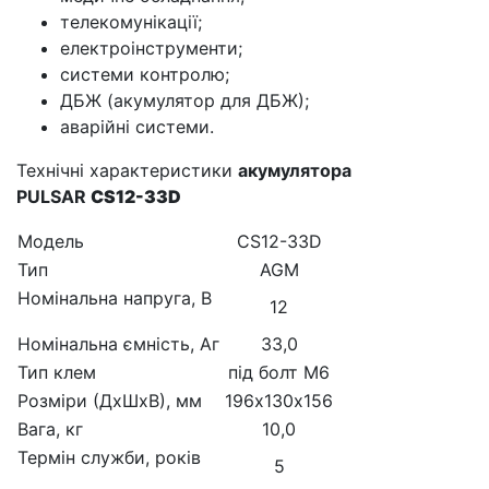
телекомунікації;
електроінструменти;
системи контролю;
ДБЖ (акумулятор для ДБЖ);
аварійні системи.
Технічні характеристики
акумулятора
PULSAR
CS12-33D
Модель
CS12-33D
Тип
AGM
Номінальна напруга, В
12
Номінальна ємність, Аг
33,0
Тип клем
під болт М6
Розміри (ДхШхВ), мм
196х130х156
Вага, кг
10,0
Термін служби, років
5