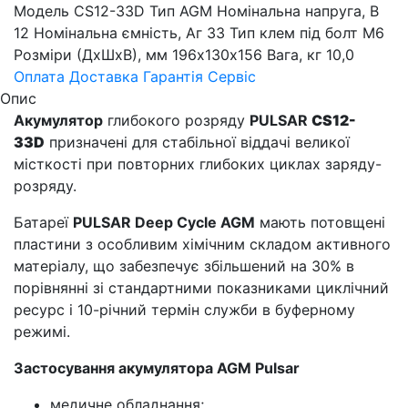
Модель CS12-33D Тип AGM Номінальна напруга, В
12 Номінальна ємність, Аг 33 Тип клем під болт М6
Розміри (ДхШхВ), мм 196х130х156 Вага, кг 10,0
Оплата
Доставка
Гарантія
Сервіс
Опис
Акумулятор
глибокого розряду
PULSAR
CS12-
33D
призначені для стабільної віддачі великої
місткості при повторних глибоких циклах заряду-
розряду.
Батареї
PULSAR Deep Cycle AGM
мають потовщені
пластини з особливим хімічним складом активного
матеріалу, що забезпечує збільшений на 30% в
порівнянні зі стандартними показниками циклічний
ресурс і 10-річний термін служби в буферному
режимі.
Застосування акумулятора AGM Pulsar
медичне обладнання;