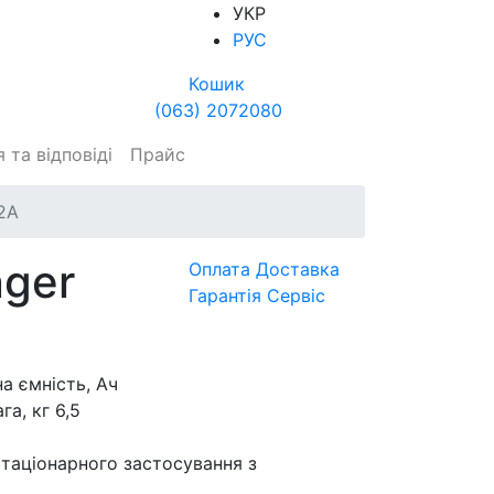
УКР
РУС
Кошик
(063) 2072080
 та відповіді
Прайс
2A
nger
Оплата
Доставка
Гарантія
Сервіс
а ємність, Ач
а, кг 6,5
стаціонарного застосування з