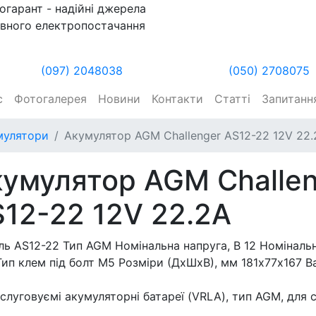
огарант - надійні джерела
вного електропостачання
(097) 2048038
(050) 2708075
с
Фотогалерея
Новини
Контакти
Статті
Запитання
мулятори
Акумулятор AGM Challenger AS12-22 12V 22.
умулятор AGM Challe
12-22 12V 22.2A
ь AS12-22 Тип AGM Номінальна напруга, В 12 Номінальн
Тип клем під болт М5 Розміри (ДхШхВ), мм 181х77х167 Ваг
слуговуємі акумуляторні батареї (VRLA), тип AGM, для 