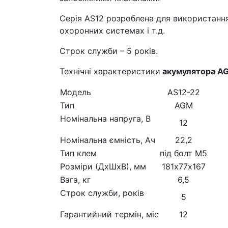
Серія AS12 розроблена для використання
охоронних системах і т.д.
Строк служби – 5 років.
Технічні характеристики
акумулятора AG
Модель
AS12-22
Тип
AGM
Номінальна напруга, В
12
Номінальна ємність, Ач
22,2
Тип клем
під болт М5
Розміри (ДхШхВ), мм
181х77х167
Вага, кг
6,5
Строк служби, років
5
Гарантийний термін, міс
12