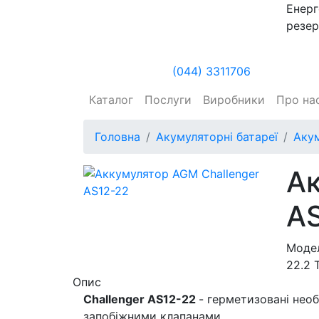
Енерг
резер
(044) 3311706
Каталог
Послуги
Виробники
Про на
Головна
Акумуляторні батареї
Аку
Ак
AS
Модел
22.2 
Опис
Challenger AS12-22
- герметизовані необ
запобіжними клапанами.