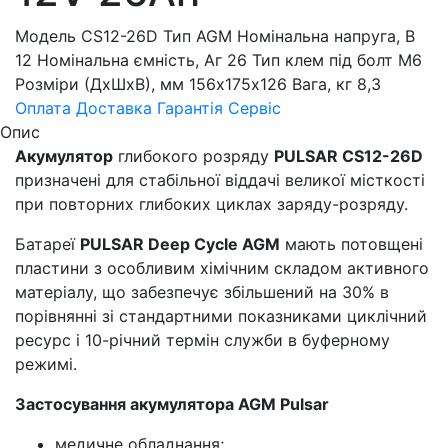
Модель CS12-26D Тип AGM Номінальна напруга, В
12 Номінальна ємність, Аг 26 Тип клем під болт М6
Розміри (ДхШхВ), мм 156х175х126 Вага, кг 8,3
Оплата
Доставка
Гарантія
Сервіс
Опис
Акумулятор
глибокого розряду
PULSAR CS12-26D
призначені для стабільної віддачі великої місткості
при повторних глибоких циклах заряду-розряду.
Батареї
PULSAR Deep Cycle AGM
мають потовщені
пластини з особливим хімічним складом активного
матеріалу, що забезпечує збільшений на 30% в
порівнянні зі стандартними показниками циклічний
ресурс і 10-річний термін служби в буферному
режимі.
Застосування акумулятора AGM Pulsar
медичне обладнання;