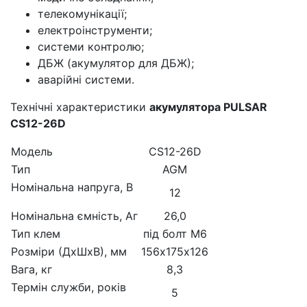
телекомунікації;
електроінструменти;
системи контролю;
ДБЖ (акумулятор для ДБЖ);
аварійні системи.
Технічні характеристики
акумулятора PULSAR
CS12-26D
Модель
СS12-26D
Тип
AGM
Номінальна напруга, В
12
Номінальна ємність, Аг
26,0
Тип клем
під болт М6
Розміри (ДхШхВ), мм
156х175х126
Вага, кг
8,3
Термін служби, років
5