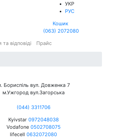
УКР
РУС
Кошик
(063) 2072080
 та відповіді
Прайс
. Бориспіль вул. Довженка 7
м.Ужгород вул.Загорська
(044) 3311706
Kyivstar
0972048038
Vodafone
0502708075
lifecell
0632072080