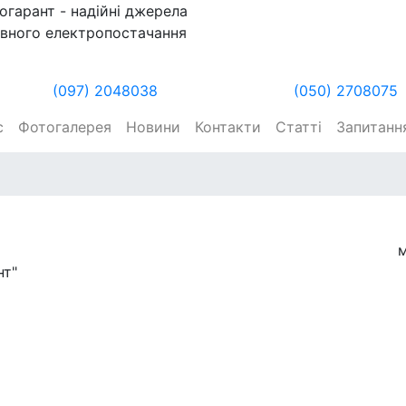
огарант - надійні джерела
вного електропостачання
(097) 2048038
(050) 2708075
с
Фотогалерея
Новини
Контакти
Статті
Запитання
м
нт"