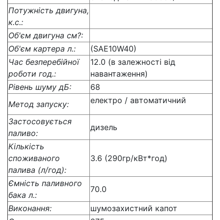
Потужність двигуна,
к.с.:
Об'єм двигуна см?:
Об'єм картера л.:
(SAE10W40)
Час безперебійної
12.0 (в залежності від
роботи год.:
навантаження)
Рівень шуму дБ:
68
електро / автоматичний
Метод запуску:
Застосовується
дизель
паливо:
Кількість
споживаного
3.6 (290гр/кВт*год)
палива (л/год):
Ємність паливного
70.0
бака л.:
Виконання:
шумозахистний капот