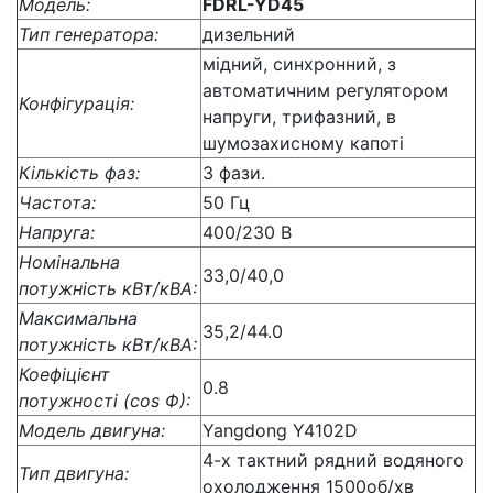
Модель:
FDRL-YD45
Тип генератора:
дизельний
мідний, синхронний, з
автоматичним регулятором
Конфігурація:
напруги, трифазний, в
шумозахисному капоті
Кількість фаз:
3 фази.
Частота:
50 Гц
Напруга:
400/230 В
Номінальна
33,0/40,0
потужність кВт/кВА:
Максимальна
35,2/44.0
потужність кВт/кВА:
Коефіцієнт
0.8
потужності (cos Ф):
Модель двигуна:
Yangdong Y4102D
4-х тактний рядний водяного
Тип двигуна:
охолодження 1500об/хв