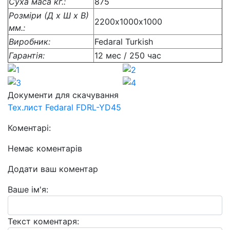
Суха маса кг.:
875
Розміри (Д x Ш x В)
2200х1000х1000
мм.:
Виробник:
Fedaral Turkish
Гарантія:
12 мес / 250 час
Документи для скачування
Тех.лист Fedaral FDRL-YD45
Коментарі:
Немає коментарів
Додати ваш коментар
Ваше ім'я:
Текст коментаря: