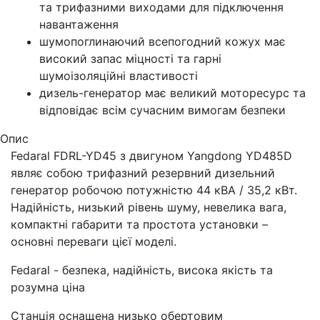
та трифазними виходами для підключення
навантаження
шумопоглинаючий всепогодний кожух має
високий запас міцності та гарні
шумоізоляційні властивості
дизель-генератор має великий моторесурс та
відповідає всім сучасним вимогам безпеки
Опис
Fedaral FDRL-YD45 з двигуном Yangdong YD485D
являє собою трифазний резервний дизельний
генератор робочою потужністю 44 кВА / 35,2 кВт.
Надійність, низький рівень шуму, невелика вага,
компактні габарити та простота установки –
основні переваги цієї моделі.
Fedaral - безпека, надійність, висока якість та
розумна ціна
Станція оснащена низько обертовим