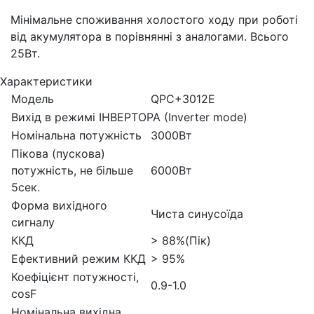
Мінімальне споживання холостого ходу при роботі
від акумулятора в порівнянні з аналогами. Всього
25Вт.
Характеристики
Модель
QPC+3012E
Вихід в режимі ІНВЕРТОРА (Inverter mode)
Номінальна потужність
3000Вт
Пікова (пускова)
потужність, не більше
6000Вт
5сек.
Форма вихідного
Чиста синусоїда
сигналу
ККД
> 88%(Пік)
Ефективний режим ККД
> 95%
Коефіцієнт потужності,
0.9-1.0
cosF
Номінальна вихідна