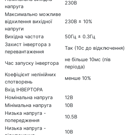
230В
напруга
Максимально можливе
відхилення вихідної
230В ± 10%
напруги
Вихідна частота
50Гц ± 0.3Гц
Захист інвертора з
Так (10с до відключення)
перевантаження
не більше 10мс (пів
Час запуску інвертора
періода)
Коефіцієнт нелінійних
менше 10%
спотворень
Вхід ІНВЕРТОРА
Номінальна напруга
12В
Мінімальна напруга
10В
Низька напруга -
10.5В
попередження
Низька напруга -
10В