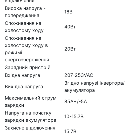
відключення
Висока напруга -
16В
попередження
Споживання на
40Вт
холостому ходу
Споживання на
холостому ходу в
20Вт
режимі
енергозбереження
Зарядний пристрій
Вхідна напруга
207-253VAC
Згідно напрузі інвертора/
Вихідна напруга
акумулятора
Максимальний струм
85А+/-5А
зарядки
Напруга на початку
10-15.7В
зарядки акумулятора
Захисне відключення
15.7В