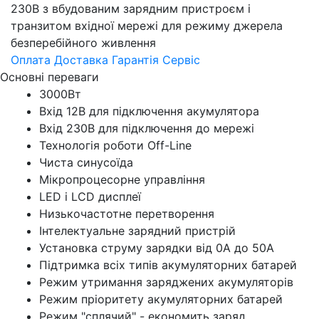
230В з вбудованим зарядним пристроєм і
транзитом вхідної мережі для режиму джерела
безперебійного живлення
Оплата
Доставка
Гарантія
Сервіс
Основні переваги
3000Вт
Вхід 12В для підключення акумулятора
Вхід 230В для підключення до мережі
Технологія роботи Off-Line
Чиста синусоїда
Мікропроцесорне управління
LED і LCD дисплеї
Низькочастотне перетворення
Інтелектуальне зарядний пристрій
Установка струму зарядки від 0А до 50А
Підтримка всіх типів акумуляторних батарей
Режим утримання заряджених акумуляторів
Режим пріоритету акумуляторних батарей
Режим "сплячий" - економить заряд