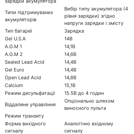
зарядки акумулятора
Вибір типу акумулятора (4
Типи підтримуваних
рівня зарядки) згідно
акумуляторів
напруги зарядки і змісту
Тип батареї
Зарядка
Gel U.S.A
14В
A.G.M 1
14,1В
A.G.M 2
14,6В
Sealed Lead Acid
14,4В
Gel Euro
14,4В
Open Lead Acid
14,8В
Calcium
15,1В
Режим десульфатаціі
15.5В до 4 годин
Опціонально шляхом
Віддалене управління
виносного пульта
Режим транзиту
Форма вихідного
Аналогічно вхідному
сигналу
сигналу