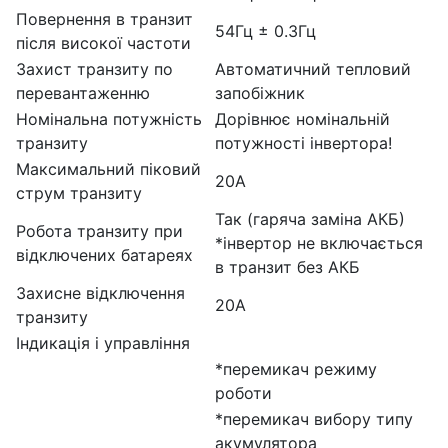
Повернення в транзит
54Гц ± 0.3Гц
після високої частоти
Захист транзиту по
Автоматичний тепловий
перевантаженню
запобіжник
Номінальна потужність
Дорівнює номінальній
транзиту
потужності інвертора!
Максимальний піковий
20А
струм транзиту
Так (гаряча заміна АКБ)
Робота транзиту при
*інвертор не включається
відключених батареях
в транзит без АКБ
Захисне відключення
20А
транзиту
Індикація і управління
*перемикач режиму
роботи
*перемикач вибору типу
акумулятора