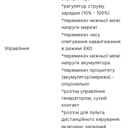
*регулятор струму
зарядки (10% - 100%)
*перемикач нижньої межі
напруги мережі
*перемикач часу
опитування навантаження
Управління
в режимі ЕКО
*перемикач нижньої межі
напруги акумулятора
*перемикач пріоритету
(акумулятор/мережа) -
опціонально
*роз'єм управління
генератором, сухий
контакт
*роз'єм для пульта
дистанційного керування.
включено зарядний