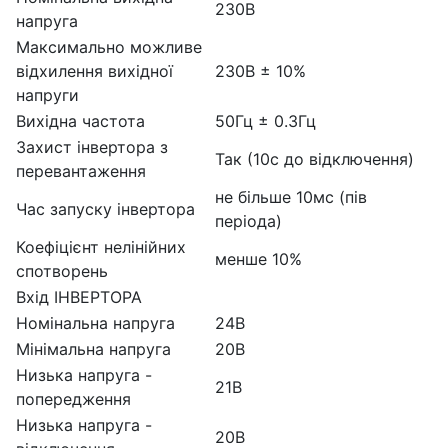
230В
напруга
Максимально можливе
відхилення вихідної
230В ± 10%
напруги
Вихідна частота
50Гц ± 0.3Гц
Захист інвертора з
Так (10с до відключення)
перевантаження
не більше 10мс (пів
Час запуску інвертора
періода)
Коефіцієнт нелінійних
менше 10%
спотворень
Вхід ІНВЕРТОРА
Номінальна напруга
24В
Мінімальна напруга
20В
Низька напруга -
21В
попередження
Низька напруга -
20В