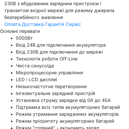
230В з вбудованим зарядним пристроєм і
транзитом вхідної мережі для режиму джерела
безперебійного живлення
Оплата
Доставка
Гарантія
Сервіс
Основні переваги
5000Вт
Вхід 24В для підключення акумулятора
Вхід 230В для підключення до мережі
Технологія роботи Off-Line
Чиста синусоїда
Мікропроцесорне управління
LED і LCD дисплеї
Низькочастотне перетворення
Інтелектуальне зарядний пристрій
Установка струму зарядки від 0А до 45А
Підтримка всіх типів акумуляторних батарей
Режим утримання заряджених акумуляторів
Режим пріоритету акумуляторних батарей
Режим "сплячий" - економить заряд