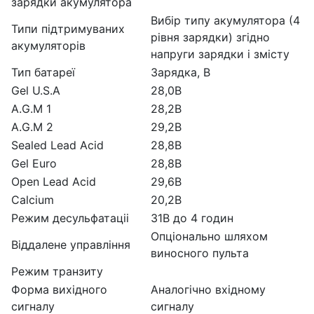
зарядки акумулятора
Вибір типу акумулятора (4
Типи підтримуваних
рівня зарядки) згідно
акумуляторів
напруги зарядки і змісту
Тип батареї
Зарядка, В
Gel U.S.A
28,0В
A.G.M 1
28,2В
A.G.M 2
29,2В
Sealed Lead Acid
28,8В
Gel Euro
28,8В
Open Lead Acid
29,6В
Calcium
20,2В
Режим десульфатаціі
31В до 4 годин
Опціонально шляхом
Віддалене управління
виносного пульта
Режим транзиту
Форма вихідного
Аналогічно вхідному
сигналу
сигналу