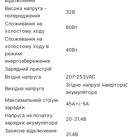
відключення
Висока напруга -
32В
попередження
Споживання на
80Вт
холостому ходу
Споживання на
холостому ходу в
40Вт
режимі
енергозбереження
Зарядний пристрій
Вхідна напруга
207-253VAC
Згідно напрузі інвертора/
Вихідна напруга
акумулятора
Максимальний струм
45А+/-5А
зарядки
Напруга на початку
20-31.4В
зарядки акумулятора
Захисне відключення
31.4В