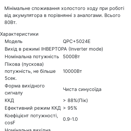
Мінімальне споживання холостого ходу при роботі
від акумулятора в порівнянні з аналогами. Всього
80Вт.
Характеристики
Модель
QPC+5024E
Вихід в режимі ІНВЕРТОРА (Inverter mode)
Номінальна потужність
5000Вт
Пікова (пускова)
потужність, не більше
10000Вт
5сек.
Форма вихідного
Чиста синусоїда
сигналу
ККД
> 88%(Пік)
Ефективний режим ККД
> 95%
Коефіцієнт потужності,
0.9-1.0
cosF
Номінальна вихідна