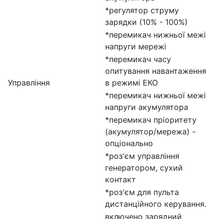
*регулятор струму
зарядки (10% - 100%)
*перемикач нижньої межі
напруги мережі
*перемикач часу
опитування навантаження
Управління
в режимі ЕКО
*перемикач нижньої межі
напруги акумулятора
*перемикач пріоритету
(акумулятор/мережа) -
опціонально
*роз'єм управління
генератором, сухий
контакт
*роз'єм для пульта
дистанційного керування.
включено зарядний