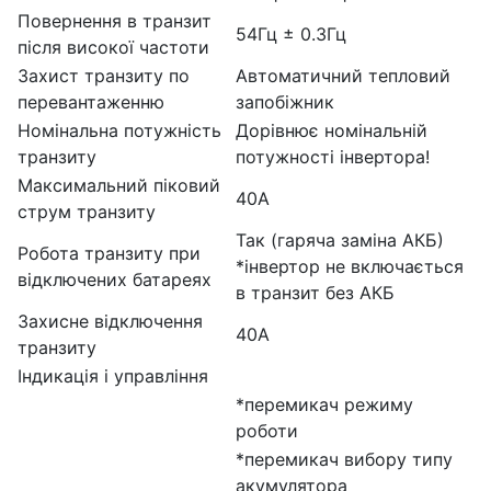
Повернення в транзит
54Гц ± 0.3Гц
після високої частоти
Захист транзиту по
Автоматичний тепловий
перевантаженню
запобіжник
Номінальна потужність
Дорівнює номінальній
транзиту
потужності інвертора!
Максимальний піковий
40А
струм транзиту
Так (гаряча заміна АКБ)
Робота транзиту при
*інвертор не включається
відключених батареях
в транзит без АКБ
Захисне відключення
40А
транзиту
Індикація і управління
*перемикач режиму
роботи
*перемикач вибору типу
акумулятора