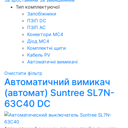
За зростанням
За зменшенням
Тип комплектуючої
Запобіжники
ПЗіП DC
ПЗІП АС
Конектори МС4
Діод МС4
Комплектні щити
Кабель PV
Автоматичні вимикачі
Очистити фільтр
Автоматичний вимикач
(автомат) Suntree SL7N-
63C40 DC