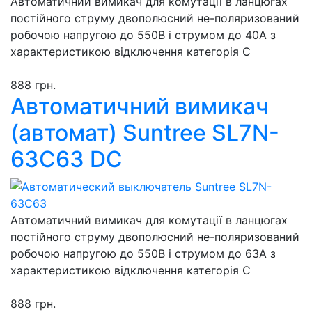
Автоматичний вимикач для комутації в ланцюгах
постійного струму двополюсний не-поляризований
робочою напругою до 550В і струмом до 40А з
характеристикою відключення категорія С
888 грн.
Автоматичний вимикач
(автомат) Suntree SL7N-
63C63 DC
Автоматичний вимикач для комутації в ланцюгах
постійного струму двополюсний не-поляризований
робочою напругою до 550В і струмом до 63А з
характеристикою відключення категорія С
888 грн.