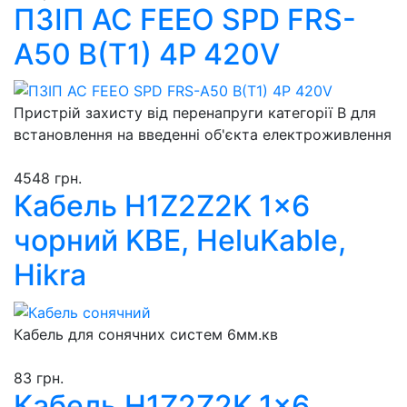
ПЗІП AC FEEO SPD FRS-
A50 B(Т1) 4P 420V
Пристрій захисту від перенапруги категорії В для
встановлення на введенні об'єкта електроживлення
4548 грн.
Кабель H1Z2Z2K 1x6
чорний KBE, HeluKable,
Hikra
Кабель для сонячних систем 6мм.кв
83 грн.
Кабель H1Z2Z2K 1x6