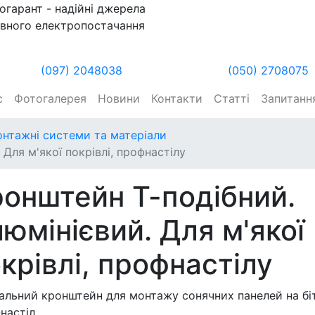
огарант - надійні джерела
вного електропостачання
(097) 2048038
(050) 2708075
с
Фотогалерея
Новини
Контакти
Статті
Запитання
нтажні системи та матеріали
Для м'якої покрівлі, профнастілу
онштейн Т-подібний.
юмінієвий. Для м'якої
крівлі, профнастілу
альний кронштейн для монтажу сонячних панелей на бі
настіл