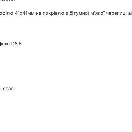
філю 41х41мм на покрівлю з бітумної м'якої черепиці а
філю D8.5
ї сталі