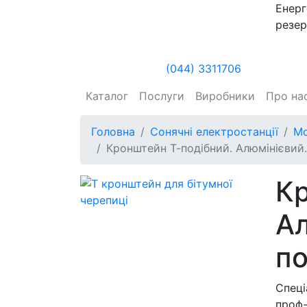
Енерг
резер
(044) 3311706
Каталог
Послуги
Виробники
Про на
Головна
Сонячні електростанції
Мо
Кронштейн Т-подібний. Алюмінієвий. 
Кр
Ал
по
Спеці
проф-