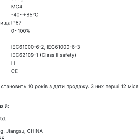
MC4
-40~+85℃
вища
IP67
0~100%
IEC61000-6-2, IEC61000-6-3
IEC62109-1 (Class II safety)
III
CE
становить 10 років з дати продажу. З них перші 12 міс
зій:
td.
ng, Jiangsu, CHINA
98