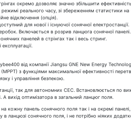
рінгах окремо дозволяє значно збільшити ефективність
 режимі реального часу, зі збереженням статистики на 
йне відключення (опція).
оступний для нової і існуючої сонячної електростанції.
еробок. Включається в розрив ланцюга сонячної панелі.
нячних панелей в стрінгах так і весь стринг.
 експлуатації.
ee400 від компанії Jiangsu GNE New Energy Technology
 (МРРТ) з функціями максимальної ефективності перетво
язку і управління безпекою.
танції, так для автономних СЕС. Встановлюється по вих
. А вихід оптимізатора в загальний ланцюг поля.
а кожну панель сонячного поля так і на окремі панелі,
 в ланцюзі сонячного поля, і не потрібно ніяких додатк