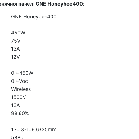
онячної панелі GNE Honeybee400
:
GNE Honeybee400
450W
75V
13A
12V
0 ~450W
0 ~Voc
Wireless
1500V
13A
99.60%
130.3*109.6*25mm
588g