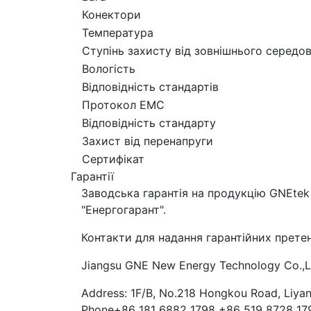
Конектори
Температура
Ступінь захисту від зовнішнього середо
Вологість
Відповідність стандартів
Протокол ЕМС
Відповідність стандарту
Захист від перенапруги
Сертифікат
Гарантії
Заводська гарантія на продукцію GNEtek 
"Енергогарант".
Контакти для надання гарантійних претен
Jiangsu GNE New Energy Technology Co.,L
Address: 1F/B, No.218 Hongkou Road, Liya
Phone+86 181 6882 1798 +86 519 8728 17