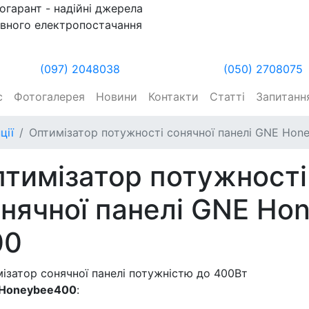
огарант - надійні джерела
вного електропостачання
(097) 2048038
(050) 2708075
с
Фотогалерея
Новини
Контакти
Статті
Запитання
ції
Оптимізатор потужності сонячної панелі GNE Hon
тимізатор потужності
нячної панелі GNE Ho
00
ізатор сонячної панелі потужністю до 400Вт
 Honeybee400
: