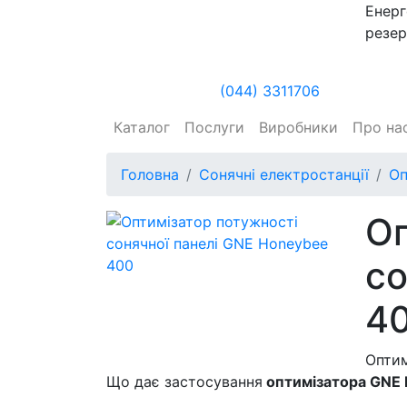
Енерг
резер
(044) 3311706
Каталог
Послуги
Виробники
Про на
Головна
Сонячні електростанції
Оп
Оп
со
4
Оптим
Що дає застосування
оптимізатора GNE