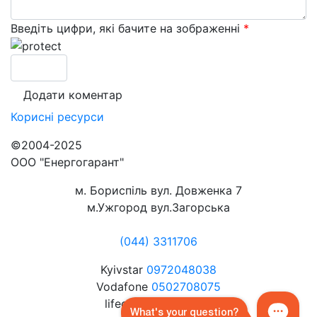
Введіть цифри, які бачите на зображенні
*
Корисні
ресурси
©2004-2025
ООО "Енергогарант"
м. Бориспіль вул. Довженка 7
м.Ужгород вул.Загорська
(044) 3311706
Kyivstar
0972048038
Vodafone
0502708075
lifecell
0632072080