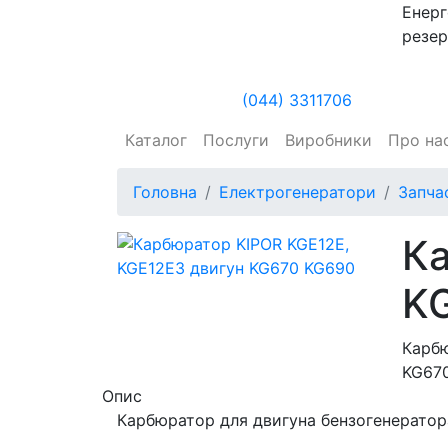
Енерг
резер
(044) 3311706
Каталог
Послуги
Виробники
Про на
Головна
Електрогенератори
Запча
Ка
K
Карбю
KG67
Опис
Карбюратор для двигуна бензогенератор