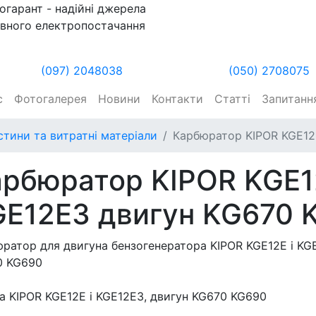
огарант - надійні джерела
вного електропостачання
(097) 2048038
(050) 2708075
с
Фотогалерея
Новини
Контакти
Статті
Запитання
стини та витратні матеріали
Карбюратор KIPOR KGE12
рбюратор KIPOR KGE1
GE12E3 двигун KG670 
ратор для двигуна бензогенератора KIPOR KGE12E і KGE
0 KG690
а KIPOR KGE12E і KGE12E3, двигун KG670 KG690