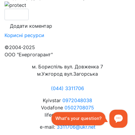
Корисні
ресурси
©2004-2025
ООО "Енергогарант"
м. Бориспіль вул. Довженка 7
м.Ужгород вул.Загорська
(044) 3311706
Kyivstar
0972048038
Vodafone
0502708075
lifecell
0632072080
e-mail:
3311706@ukr.net