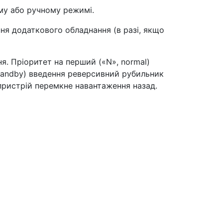
ому або ручному режимі.
я додаткового обладнання (в разі, якщо
я. Пріоритет на перший («N», normal)
, standby) введення реверсивний рубильник
пристрій перемкне навантаження назад.