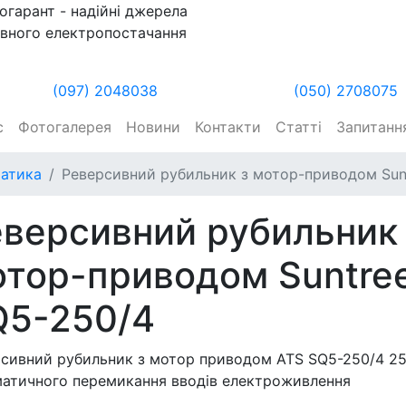
огарант - надійні джерела
вного електропостачання
(097) 2048038
(050) 2708075
с
Фотогалерея
Новини
Контакти
Статті
Запитання
атика
Реверсивний рубильник з мотор-приводом Sun
версивний рубильник 
тор-приводом Suntre
Q5-250/4
сивний рубильник з мотор приводом ATS SQ5-250/4 2
атичного перемикання вводів електроживлення