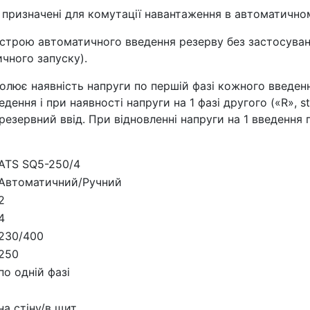
5 призначені для комутації навантаження в автоматичн
строю автоматичного введення резерву без застосуванн
чного запуску).
лює наявність напруги по першій фазі кожного введенн
введення і при наявності напруги на 1 фазі другого («R»
езервний ввід. При відновленні напруги на 1 введення 
ATS SQ5-250/4
Автоматичний/Ручний
2
4
230/400
250
по одній фазі
на стіну/в щит