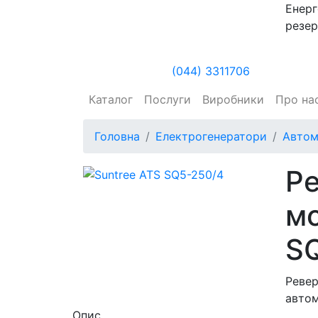
Енерг
резер
(044) 3311706
Каталог
Послуги
Виробники
Про на
Головна
Електрогенератори
Автом
Ре
мо
S
Ревер
автом
Опис