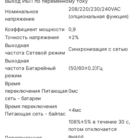
Выход ИБП по переменному току
208/220/230/240VAC
Номинальное
(опциональная функция)
напряжение
Коэффициент мощности
0,9
Точность напряжения
±2%
Выходная
Синхронизация с сетью
частота Сетевой режим
Выходная
частота Батарейный
(50/60±0.2)Гц
режим
Время
переключения Питающая
0мс
сеть - батареи
Время переключения
<4мс
Питающая сеть - байпас
108%±5% в течение 30 с,
потом отключается
выход
Перегрузочная