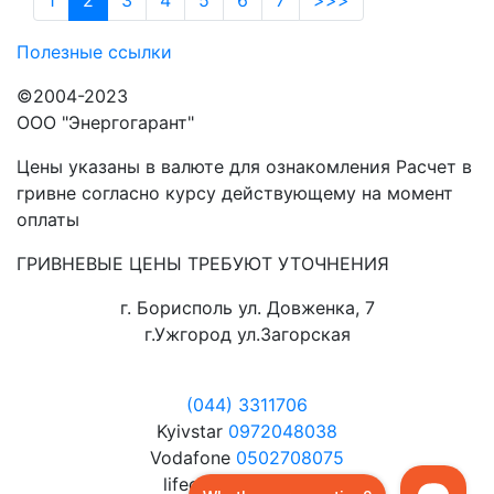
1
2
3
4
5
6
7
>>>
Полезные ссылки
©2004-2023
ООО "Энергогарант"
Цены указаны в валюте для ознакомления Расчет в
гривне согласно курсу действующему на момент
оплаты
ГРИВНЕВЫЕ ЦЕНЫ ТРЕБУЮТ УТОЧНЕНИЯ
г. Борисполь ул. Довженка, 7
г.Ужгород ул.Загорская
(044) 3311706
Kyivstar
0972048038
Vodafone
0502708075
lifecell
0632072080