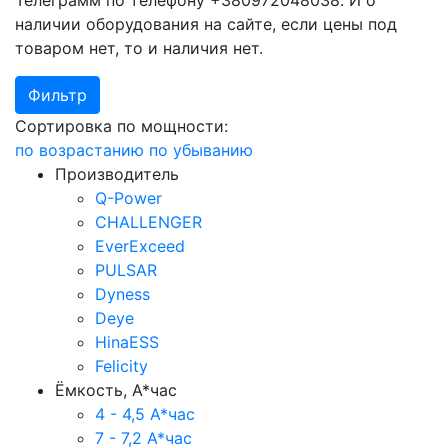
Телеграмм по телефону +380972048038. И о
наличии оборудования на сайте, если цены под
товаром нет, то и наличия нет.
Фильтр
Сортировка по мощности:
по возрастанию
по убыванию
Производитель
Q-Power
CHALLENGER
EverExceed
PULSAR
Dyness
Deye
HinaESS
Felicity
Ёмкость, А*час
4 - 4,5 А*час
7 - 7,2 А*час