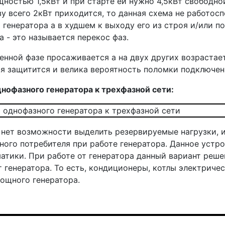
щностью 1,5кВт и при старте ей нужно 4,5кВт свободно
зу всего 2кВт приходится, то данная схема не работосп
 генератора а в худшем к выходу его из строя и/или 
 - это называется перекос фаз.
енной фазе просаживается а на двух других возрастает
ьзя защитится и велика вероятность поломки подключен
нофазного генератора к трехфазной сети:
нет возможности выделить резервируемые нагрузки, и
ного потребителя при работе генератора. Данное устр
матики. При работе от генератора данный вариант реш
 генератора. То есть, кондиционеры, котлы электричес
ощного генератора.