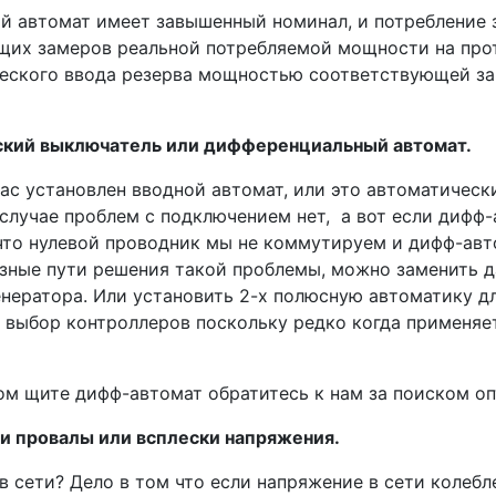
ой автомат имеет завышенный номинал, и потребление
ющих замеров реальной потребляемой мощности на пр
ческого ввода резерва мощностью соответствующей з
еский выключатель или дифференциальный автомат.
Вас установлен вводной автомат, или это автоматиче
случае проблем с подключением нет, а вот если дифф-
что нулевой проводник мы не коммутируем и дифф-авт
азные пути решения такой проблемы, можно заменить д
енератора. Или установить 2-х полюсную автоматику д
т выбор контроллеров поскольку редко когда применяе
ном щите дифф-автомат обратитесь к нам за поиском о
ли провалы или всплески напряжения.
в сети? Дело в том что если напряжение в сети колеб