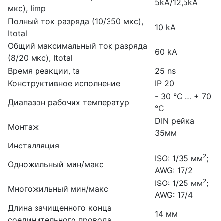
5kA/12,5kA
мкс), Iimp
Полный ток разряда (10/350 мкс),
10 kA
Itotal
Общий максимальный ток разряда
60 kA
(8/20 мкс), Itotal
Время реакции, ta
25 ns
Конструктивное исполнение
IP 20
- 30 °C … + 70
Диапазон рабочих температур
°C
DIN рейка
Монтаж
35мм
Инсталляция
2
ISO: 1/35 мм
;
Одножильный мин/макс
AWG: 17/2
2
ISO: 1/25 мм
;
Многожильный мин/макс
AWG: 17/4
Длина зачищенного конца
14 мм
соединительного провода