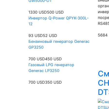
GW5000-DT
орган
инве
1330 USD
500 USD
поср
Инвертор Q-Power QPYK-300L-
RS48
12
5684 
93 USD
52 USD
Бензиновый генератор Generac
GP3250
700 USD
450 USD
Газовый LPG генератор
Generac LP3250
См
CH
700 USD
350 USD
DT