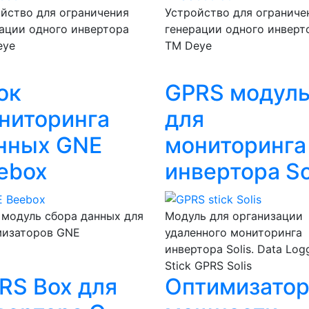
йство для ограничения
Устройство для ограниче
ации одного инвертора
генерации одного инверт
eye
ТМ Deye
ок
GPRS модул
ниторинга
для
нных GNE
мониторинга
ebox
инвертора So
модуль сбора данных для
Модуль для организации
мизаторов GNE
удаленного мониторинга
инвертора Solis. Data Log
Stick GPRS Solis
RS Box для
Оптимизато