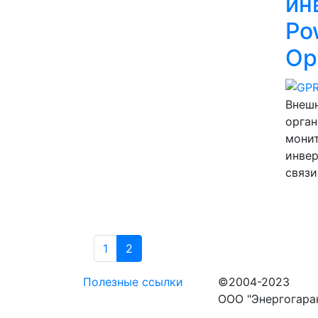
ин
Pow
Op
Внеш
орган
мони
инве
связи
1
2
Полезные ссылки
©2004-2023
ООО "Энергогара