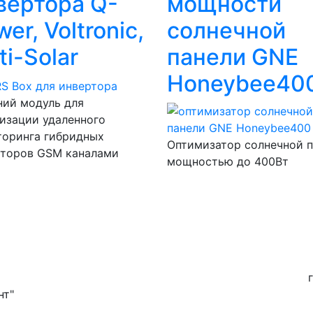
вертора Q-
мощности
er, Voltronic,
солнечной
ti-Solar
панели GNE
Honeybee40
ний модуль для
изации удаленного
торинга гибридных
Оптимизатор солнечной 
рторов GSM каналами
мощностью до 400Вт
нт"