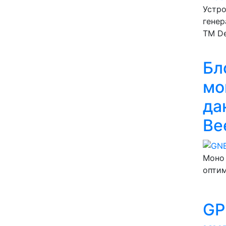
Устро
генер
ТМ D
Бл
мо
да
Be
Моно 
опти
GP