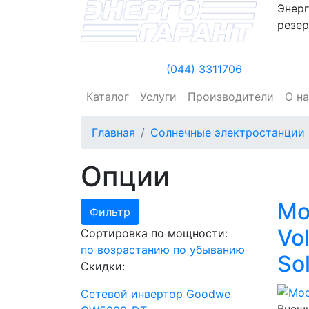
Энерг
резер
(044) 3311706
Каталог
Услуги
Производители
О н
Главная
Солнечные электростанции
Опции
Mo
Фильтр
Vol
Сортировка по мощности:
по возрастанию
по убыванию
So
Скидки:
Сетевой инвертор Goodwe
Внеш