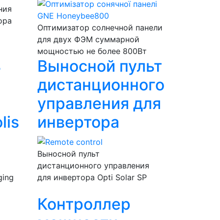
ния
ора
Оптимизатор солнечной панели
для двух ФЭМ суммарной
мощностью не более 800Вт
ь
Выносной пульт
дистанционного
управления для
lis
инвертора
Выносной пульт
дистанционного управления
ging
для инвертора Opti Solar SP
р
Контроллер