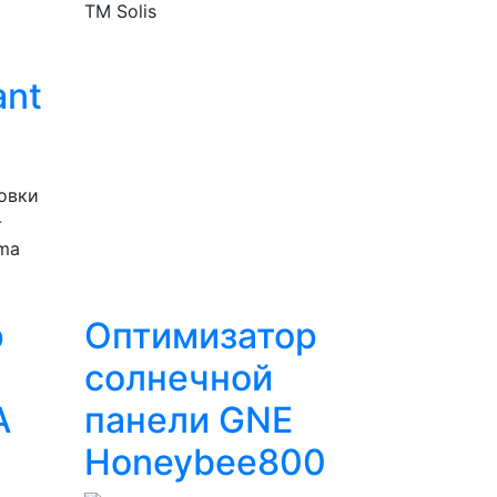
ТМ Solis
ant
овки
-
oma
р
Оптимизатор
солнечной
А
панели GNE
Honeybee800