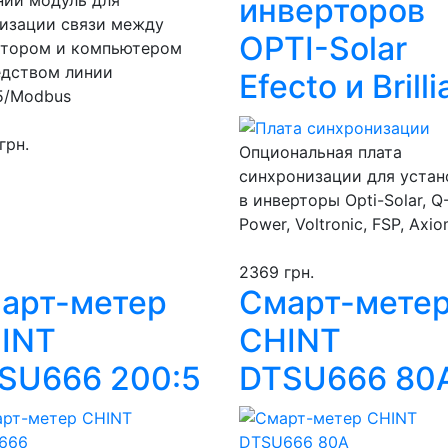
инверторов
изации связи между
OPTI-Solar
ртором и компьютером
едством линии
Efecto и Brilli
5/Modbus
грн.
Опциональная плата
синхронизации для устан
в инверторы Opti-Solar, Q
Power, Voltronic, FSP, Axi
2369 грн.
арт-метер
Смарт-мете
INT
CHINT
SU666 200:5
DTSU666 80