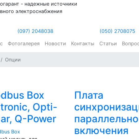
огарант - надежные источники
вного электроснабжения
(097) 2048038
(050) 2708075
ас
Фотогалерея
Новости
Контакты
Статьи
Вопро
Опции
dbus Box
Плата
tronic, Opti-
синхронизац
lar, Q-Power
параллельно
включения
ний модуль для