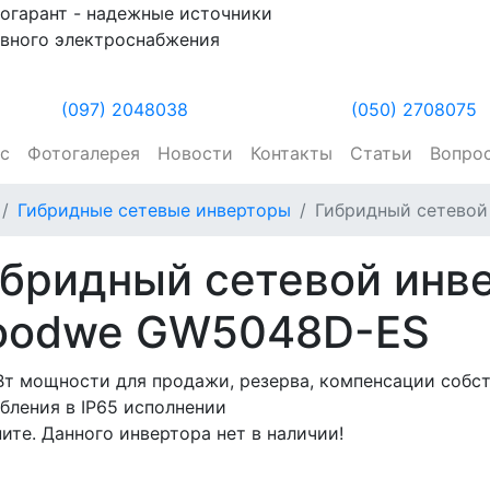
огарант - надежные источники
вного электроснабжения
(097) 2048038
(050) 2708075
ас
Фотогалерея
Новости
Контакты
Статьи
Вопро
Гибридные сетевые инверторы
Гибридный сетево
бридный сетевой инв
oodwe GW5048D-ES
т мощности для продажи, резерва, компенсации собс
бления в IP65 исполнении
ите. Данного инвертора нет в наличии!