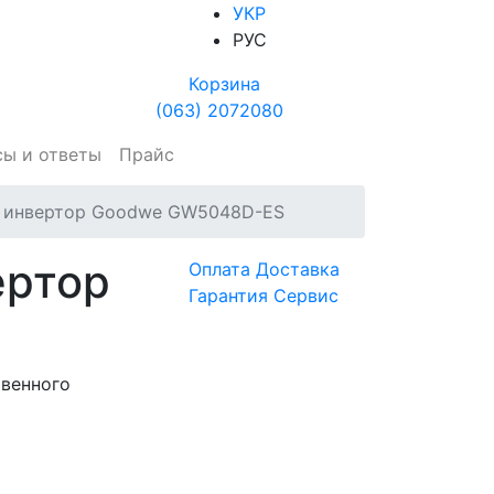
УКР
РУС
Корзина
(063) 2072080
сы и ответы
Прайс
й инвертор Goodwe GW5048D-ES
ертор
Оплата
Доставка
Гарантия
Сервис
твенного