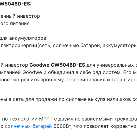
GW5048D-ES:
нечный инвертор
ого питания
 для аккумуляторов
лектроэнергии(сеть, солнечные батареи, аккумулятор
ой инвертор
Goodwe GW5048D-ES
для универсальных с
омпанией Goodwe и объединил в себе ряд систем. Его
олностью решить проблему резервирования и гарантир
ны в сеть для продажи по системе выкупа излишков со
 по технологии MPPT с двумя не зависимыми треккера
ых
солнечных батарей
6000Вт, что позволяет корректно