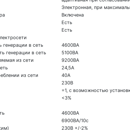
Электронная, при максималь
ра
Включена
Есть
Есть
электросети
 генерации в сеть
4600ВА
ь генерации в сеть
5100ВА
яемая из сети
9200ВА
сеть
24,5А
еблении из сети
40А
230В
=1, с возможностью установки
<3%
ть
4600ВА
6900ВА/10с
жим)
230В +/-2%