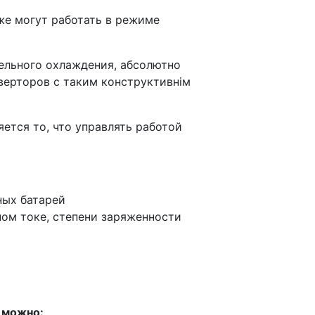
же могут работать в режиме
ельного охлаждения, абсолютно
верторов с таким конструктивнім
тся то, что управлять работой
ных батарей
ом токе, степени заряженности
 можно: