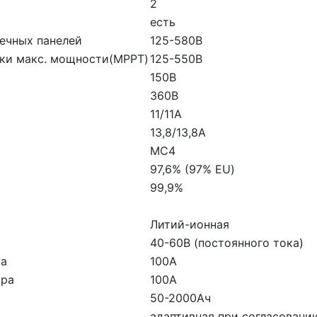
2
есть
ечных панелей
125-580В
ки макс. мощности(MPPT)
125-550В
150В
360В
11/11А
13,8/13,8А
MC4
97,6% (97% ЕU)
99,9%
Литий-ионная
40-60В (постоянного тока)
ра
100А
ора
100А
50-2000Ач
адаптивная при согласовани