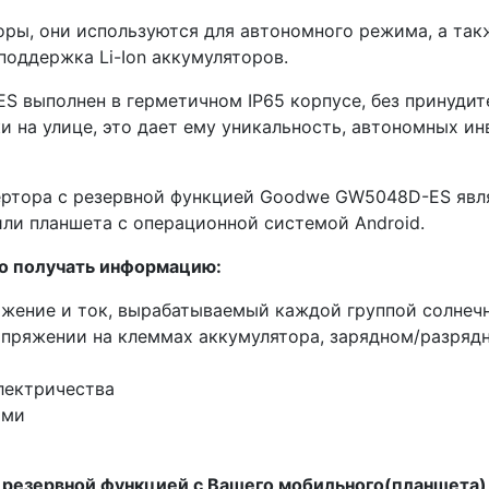
ры, они используются для автономного режима, а так
поддержка Li-Ion аккумуляторов.
 выполнен в герметичном IP65 корпусе, без принудит
и на улице, это дает ему уникальность, автономных ин
ертора с резервной функцией Goodwe GW5048D-ES являе
ли планшета с операционной системой Android.
о получать информацию:
ряжение и ток, вырабатываемый каждой группой солнеч
апряжении на клеммах аккумулятора, зарядном/разрядн
лектричества
ами
с резервной функцией с Вашего мобильного(планшета)