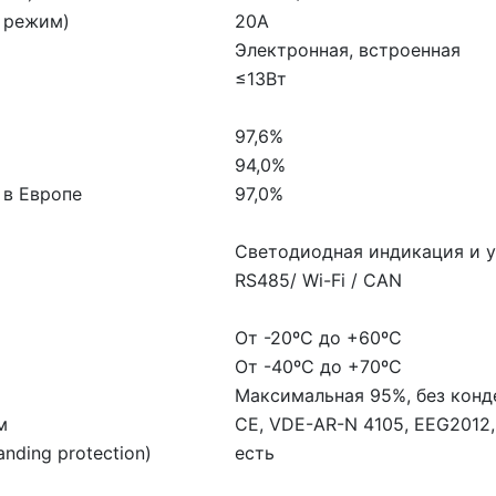
 режим)
20А
Электронная, встроенная
≤13Вт
97,6%
94,0%
 в Европе
97,0%
Светодиодная индикация и у
RS485/ Wi-Fi / CAN
От -20ºС до +60ºС
От -40ºС до +70ºС
Максимальная 95%, без конд
м
CE, VDE-AR-N 4105, EEG2012, 
nding protection)
есть