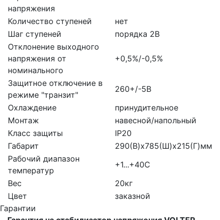
напряжения
Количество ступеней
нет
Шаг ступеней
порядка 2В
Отклонение выходного
напряжения от
+0,5%/-0,5%
номинального
Защитное отключение в
260+/-5В
режиме "транзит"
Охлаждение
принудительное
Монтаж
навесной/напольный
Класс защиты
IP20
Габарит
290(В)х785(Ш)х215(Г)мм
Рабочий диапазон
+1...+40С
температур
Вес
20кг
Цвет
заказной
Гарантии
Гарантия на стабилизатор напряжения VOLTER