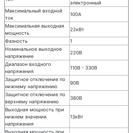
электронный
Максимальный входной
100А
ток
Максимальная выходная
22кВт
мощность
Фазность
1
Номинальное выходное
220В
напряжение
Диапазон входного
110В - 330В
напряжения
Защитное отключение по
90В
нижнему напряжению
Защитное отключение по
380В
верхнему напряжению
Выходная мощность при
нижнем значении
13кВт
напряжения
Выходная мощность при