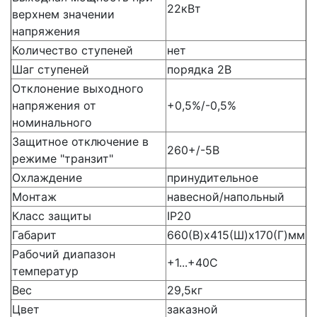
22кВт
верхнем значении
напряжения
Количество ступеней
нет
Шаг ступеней
порядка 2В
Отклонение выходного
напряжения от
+0,5%/-0,5%
номинального
Защитное отключение в
260+/-5В
режиме "транзит"
Охлаждение
принудительное
Монтаж
навесной/напольный
Класс защиты
IP20
Габарит
660(В)х415(Ш)х170(Г)мм
Рабочий диапазон
+1...+40С
температур
Вес
29,5кг
Цвет
заказной