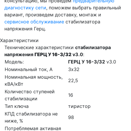
консультацию, мы проведем
предварительную
диагностику сети
, поможем выбрать правильный
вариант, произведем доставку, монтаж и
сервисное обслуживание
стабилизатора
напряжения Герц.
Характеристики
Технические характеристики
стабилизатора
напряжения
ГЕРЦ У 16-3/32
v3.0
:
Модель:
ГЕРЦ У 16-3/32
v3.0
Номинальный ток, А
3х32
Номинальная мощность,
22,5
кВА/кВт
Количество ступеней
16
стабилизации
Тип ключа
тиристор
КПД стабилизатора не
98
ниже, %
Потребляемая активная