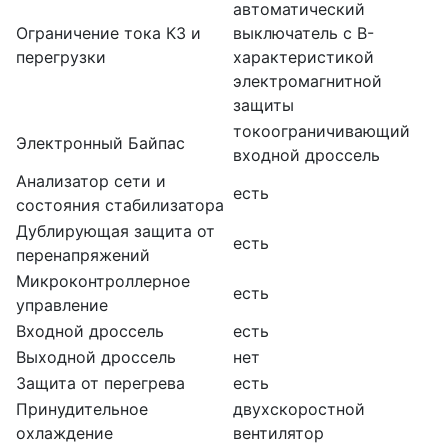
автоматический
Ограничение тока КЗ и
выключатель с B-
перегрузки
характеристикой
электромагнитной
защиты
токоограничивающий
Электронный Байпас
входной дроссель
Анализатор сети и
есть
состояния стабилизатора
Дублирующая защита от
есть
перенапряжений
Микроконтроллерное
есть
управление
Входной дроссель
есть
Выходной дроссель
нет
Защита от перегрева
есть
Принудительное
двухскоростной
охлаждение
вентилятор