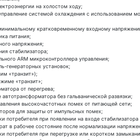
ектроэнергии на холостом ходу;
управление системой охлаждения с использованием мо
 минимальному кратковременному входному напряжению
ика питания;
ного напряжения;
ния стабилизатора;
льного ARM микроконтроллера управления;
ль-генераторных установок;
им «транзит»);
ежиме «транзит»;
матора от перегрева;
 автотрансформатора без гальванической развязки;
давления высокочастотных помех от питающей сети;
торов для защиты от импульсных помех;
ки потребителя при появлении на входе стабилизатора
рат в рабочее состояние после нормализации напряже
ки потребителя при перегрузке или коротком замыкани