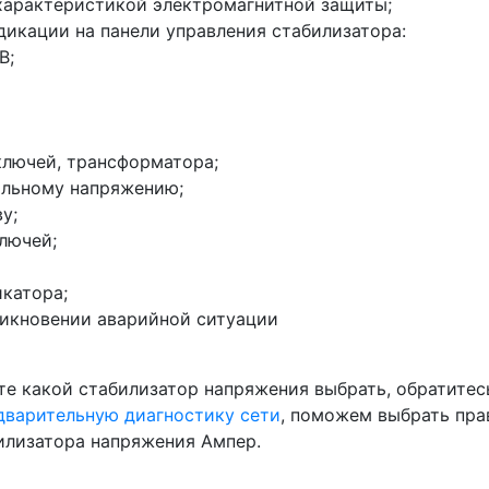
характеристикой электромагнитной защиты;
икации на панели управления стабилизатора:
В;
лючей, трансформатора;
альному напряжению;
у;
лючей;
икатора;
никновении аварийной ситуации
те какой стабилизатор напряжения выбрать, обратитес
дварительную диагностику сети
, поможем выбрать пра
лизатора напряжения Ампер.