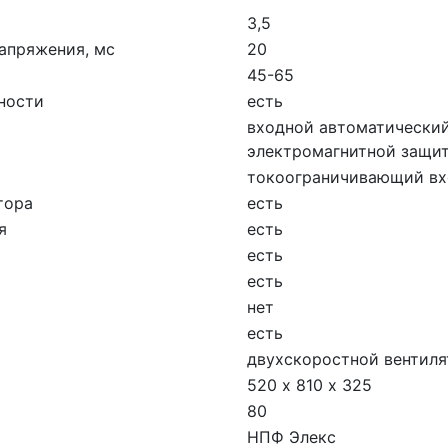
3,5
апряжения, мс
20
45-65
ности
есть
входной автоматический
электромагнитной защи
токоограничивающий вх
тора
есть
я
есть
есть
есть
нет
есть
двухскоростной вентиля
520 х 810 х 325
80
НПФ Элекс