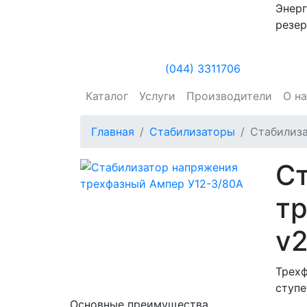
Энерг
резер
(044) 3311706
Каталог
Услуги
Производители
О н
Главная
Стабилизаторы
Стабилиза
С
т
v2
Трех
ступе
Основные преимущества