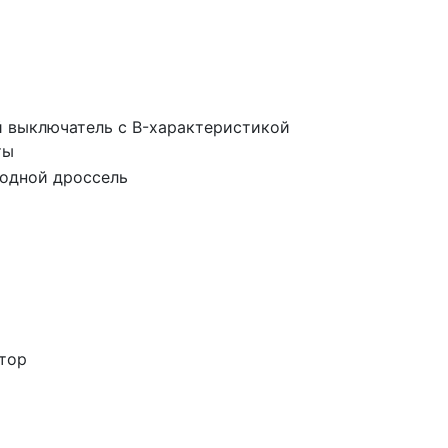
 выключатель с B-характеристикой
ты
одной дроссель
тор