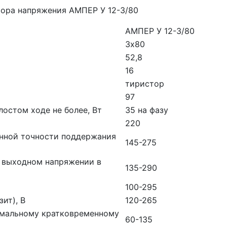
тора напряжения АМПЕР У 12-3/80
АМПЕР У 12-3/80
3х80
52,8
16
тиристор
97
остом ходе не более, Вт
35 на фазу
220
енной точности поддержания
145-275
 выходном напряжении в
135-290
100-295
ит), В
120-265
имальному кратковременному
60-135