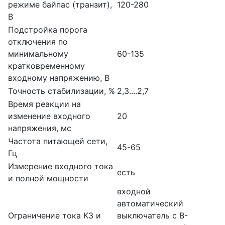
режиме байпас (транзит),
120-280
В
Подстройка порога
отключения по
минимальному
60-135
кратковременному
входному напряжению, В
Точность стабилизации, %
2,3....2,7
Время реакции на
изменение входного
20
напряжения, мс
Частота питающей сети,
45-65
Гц
Измерение входного тока
есть
и полной мощности
входной
автоматический
Ограничение тока КЗ и
выключатель с B-