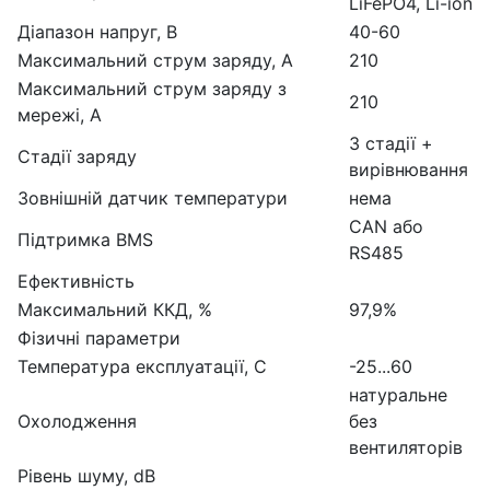
LiFePO4, Li-ion
Діапазон напруг, В
40-60
Максимальний струм заряду, А
210
Максимальний струм заряду з
210
мережі, А
3 стадії +
Стадії заряду
вирівнювання
Зовнішній датчик температури
нема
CAN або
Підтримка BMS
RS485
Ефективність
Максимальний ККД, %
97,9%
Фізичні параметри
Температура експлуатації, С
-25...60
натуральне
Охолодження
без
вентиляторів
Рівень шуму, dB