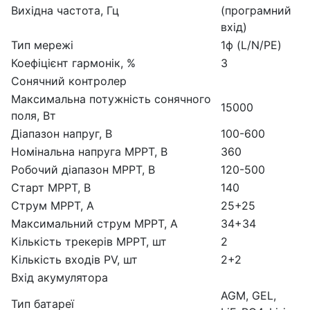
Вихідна частота, Гц
(програмний
вхід)
Тип мережі
1ф (L/N/PE)
Коефіцієнт гармонік, %
3
Сонячний контролер
Максимальна потужність сонячного
15000
поля, Вт
Діапазон напруг, В
100-600
Номінальна напруга МРРТ, В
360
Робочий діапазон МРРТ, В
120-500
Старт МРРТ, В
140
Струм МРРТ, А
25+25
Максимальний струм МРРТ, А
34+34
Кількість трекерів МРРТ, шт
2
Кількість входів PV, шт
2+2
Вхід акумулятора
AGM, GEL,
Тип батареї