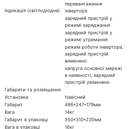
перевантаження
Індикація (світлодіодна)
інвертора
зарядний пристрій у
режимі заряджання
зарядний пристрій у
режимі утримання
режим роботи інвертора,
зарядний пристрій
вимкнено
напруга основної мережі
в наявності, зарядний
пристрій увімкнено
Габарити та розміщення
Установка
Навісний
Габарит
486*247*179мм
Вага
14кг
Габарит в упаковці
550*310*230мм
Вага в упаковці
16кг