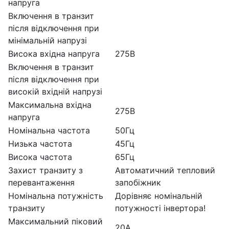
напруга
Включення в транзит
після відключення при
мінімальній напрузі
Висока вхідна напруга
275В
Включення в транзит
після відключення при
високій вхідній напрузі
Максимальна вхідна
275В
напруга
Номінальна частота
50Гц
Низька частота
45Гц
Висока частота
65Гц
Захист транзиту з
Автоматичний тепловий
перевантаження
запобіжник
Номінальна потужність
Дорівняє номінальній
транзиту
потужності інвертора!
Максимальний піковий
20А