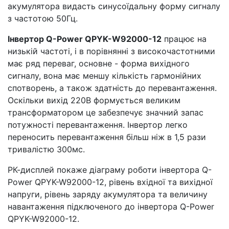
акумулятора видасть синусоїдальну форму сигналу
з частотою 50Гц.
Інвертор Q-Power QPYK-W92000-12
працює на
низькій частоті, і в порівнянні з високочастотними
має ряд переваг, основне - форма вихідного
сигналу, вона має меншу кількість гармонійних
спотворень, а також здатність до перевантаження.
Оскільки вихід 220В формується великим
трансформатором це забезпечує значний запас
потужності перевантаження. Інвертор легко
переносить перевантаження більш ніж в 1,5 рази
тривалістю 300мс.
РК-дисплей покаже діаграму роботи інвертора Q-
Power QPYK-W92000-12, рівень вхідної та вихідної
напруги, рівень заряду акумулятора та величину
навантаження підключеного до інвертора Q-Power
QPYK-W92000-12.