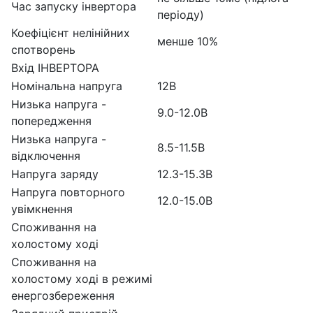
Час запуску інвертора
періоду)
Коефіцієнт нелінійних
менше 10%
спотворень
Вхід ІНВЕРТОРА
Номінальна напруга
12В
Низька напруга -
9.0-12.0В
попередження
Низька напруга -
8.5-11.5В
відключення
Напруга заряду
12.3-15.3В
Напруга повторного
12.0-15.0В
увімкнення
Споживання на
холостому ході
Споживання на
холостому ході в режимі
енергозбереження