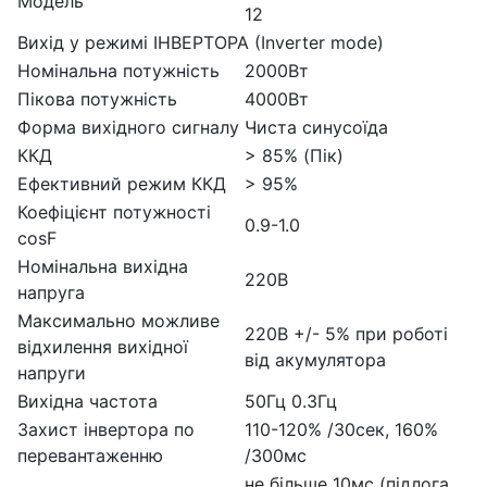
Модель
12
Вихід у режимі ІНВЕРТОРА (Inverter mode)
Номінальна потужність
2000Вт
Пікова потужність
4000Вт
Форма вихідного сигналу
Чиста синусоїда
ККД
> 85% (Пік)
Ефективний режим ККД
> 95%
Коефіцієнт потужності
0.9-1.0
cosF
Номінальна вихідна
220В
напруга
Максимально можливе
220В +/- 5% при роботі
відхилення вихідної
від акумулятора
напруги
Вихідна частота
50Гц 0.3Гц
Захист інвертора по
110-120% /30сек, 160%
перевантаженню
/300мс
не більше 10мс (підлога