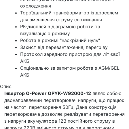
охолодження
Тороїдальний трансформатор із дроселем
для зменшення струму споживання
РК-дисплей з діаграмою роботи та
візуалізацією режиму
Робота в режимі "наскрізний нуль"
Захист від перевантаження, перегріву
Протокол зарядного пристрою для літієвої
АКБ
Опціонально за запитом робота з AGM/GEL
АКБ
Опис
Інвертор Q-Power QPYK-W92000-12
являє собою
двонаправлений перетворювач напруги, що працює
на частоті перетворення 50Гц. Дана конструкція
перетворювача дозволяє реалізувати перетворення
з напруги акумулятора 12В постійного струму в
напругу 220В змінного струму та у зворотному