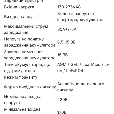
Зарядний пристрій
Вхідна напруга
170-275VAC
Згідно з напругою
Вихідна напруга
інвертора/акумулятора
Максимальний струм
30А+/-5А
заряджання
Напруга на початку
8.5-15.3В
заряджання акумулятора
Захисне вимкнення
15.3В
заряджання акумулятора
Типи акумуляторів, що
AGM / GEL / LeadAcid / Li-
підтримуються
on / LeFePO4
Режим транзиту
Аналогічно до вхідного
Форма вихідного сигналу
сигналу
Номінальна вхідна
220В
напруга
Мінімальна вхідна
170В