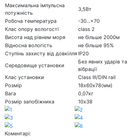
Максимальна імпульсна
3,5Вт
потужність
Робоча температура
-30...+70
Клас опору вологості
class 2
Висота над рівнем моря
не більше 2000м
Відносна вологість
не більше 95%
Ступінь захисту від довкілля
IP20
Без явних ударів та
Середовище установки
вібрації
Клас установки
Class III/DIN rail
Розмір
18х60х78(мм)
Вага
0,07кг
Розмір запобіжника
10х38
Коментарі: