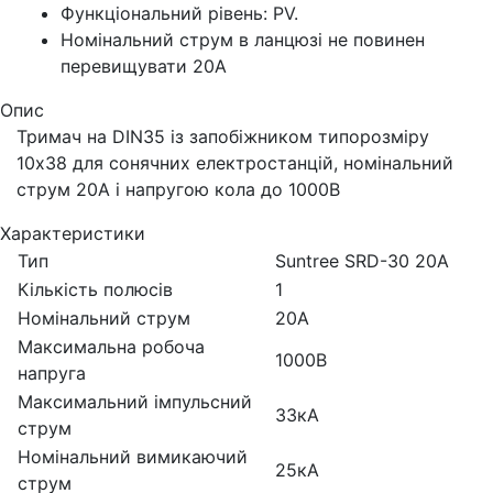
Функціональний рівень: PV.
Номінальний струм в ланцюзі не повинен
перевищувати 20А
Опис
Тримач на DIN35 із запобіжником типорозміру
10х38 для сонячних електростанцій, номінальний
струм 20А і напругою кола до 1000В
Характеристики
Тип
Suntree SRD-30 20A
Кількість полюсів
1
Номінальний струм
20А
Максимальна робоча
1000В
напруга
Максимальний імпульсний
33кА
струм
Номінальний вимикаючий
25кА
струм