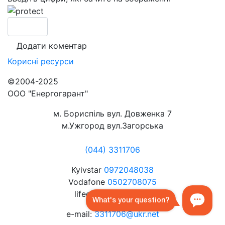
Корисні
ресурси
©2004-2025
ООО "Енергогарант"
м. Бориспіль вул. Довженка 7
м.Ужгород вул.Загорська
(044) 3311706
Kyivstar
0972048038
Vodafone
0502708075
lifecell
0632072080
e-mail:
3311706@ukr.net