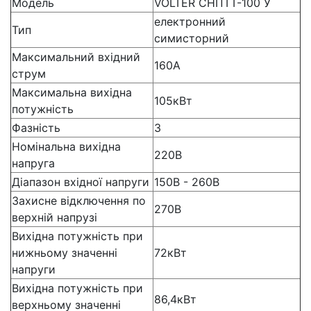
Модель
VOLTER СНПТТ-100 У
електронний
Тип
симисторний
Максимальний вхідний
160А
струм
Максимальна вихідна
105кВт
потужність
Фазність
3
Номінальна вихідна
220В
напруга
Діапазон вхідної напруги
150В - 260В
Захисне відключення по
270В
верхній напрузі
Вихідна потужність при
нижньому значенні
72кВт
напруги
Вихідна потужність при
86,4кВт
верхньому значенні