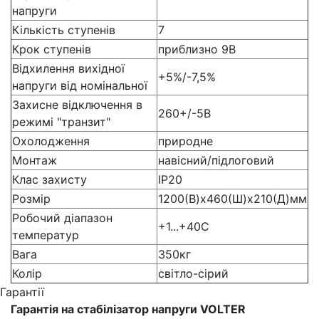
напруги
Кількість ступенів
7
Крок ступенів
приблизно 9В
Відхилення вихідної
+5%/-7,5%
напруги від номінальної
Захисне відключення в
260+/-5В
режимі "транзит"
Охолодження
природне
Монтаж
навісний/підлоговий
Клас захисту
IP20
Розмір
1200(В)х460(Ш)х210(Д)мм
Робочий діапазон
+1...+40С
температур
Вага
350кг
Колір
світло-сірий
Гарантії
Гарантія на стабілізатор напруги VOLTER