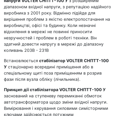
напруги VOLTER СНПТТ-100 У
з розширеним
діапазоном вхідної напруги, з репутацією надійного
виробника з 2001 року. Відмінно підійде для
вирішення проблем з якістю електропостачання на
виробництві, офісі та будинку. Коли незначні
відхилення в мережі не повинні приносити
незручностей і проблем в роботі техніки. Він
здатний довести напругу в мережі до діапазону
коливань 203В - 231В
Встановлюється
стабілізатор VOLTER СНПТТ-100
У
стаціонарно всередині приміщення або в
спеціальному щиті поза приміщенням в розрив
фази після вузла обліку (лічильника).
Принцип дії стабілізатора VOLTER СНПТТ-100 У
заснований на ступеневу перемиканні обмоток
автотрансформатора щодо зміни вхідної напруги.
Вимірювання і керування силовими симісторними
ключами здійснюється потужним