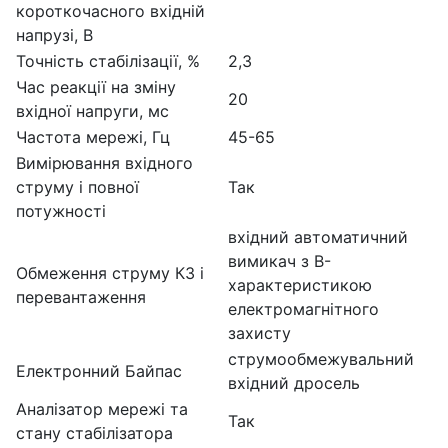
короткочасного вхідній
напрузі, В
Точність стабілізації, %
2,3
Час реакції на зміну
20
вхідної напруги, мс
Частота мережі, Гц
45-65
Вимірювання вхідного
струму і повної
Так
потужності
вхідний автоматичний
вимикач з B-
Обмеження струму КЗ і
характеристикою
перевантаження
електромагнітного
захисту
струмообмежувальний
Електронний Байпас
вхідний дросель
Аналізатор мережі та
Так
стану стабілізатора