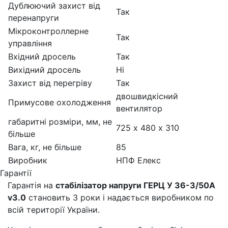
Дублюючий захист від
Так
перенапруги
Мікроконтроллерне
Так
управління
Вхідний дросель
Так
Вихідний дросель
Ні
Захист від перегріву
Так
двошвидкісний
Примусове охолодження
вентилятор
габаритні розміри, мм, не
725 х 480 х 310
більше
Вага, кг, не більше
85
Виробник
НПФ Елекс
Гарантії
Гарантія на
стабілізатор напруги ГЕРЦ У 36-3/50A
v3.0
становить 3 роки і надається виробником по
всій території України.