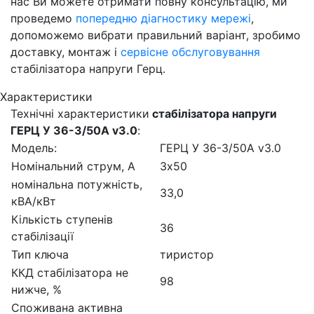
нас Ви можете отримати повну консультацію, ми
проведемо
попередню діагностику мережі
,
допоможемо вибрати правильний варіант, зробимо
доставку, монтаж і
сервісне обслуговування
стабілізатора напруги Герц.
Характеристики
Технічні характеристики
стабілізатора напруги
ГЕРЦ У 36-3/50A v3.0
:
Модель:
ГЕРЦ У 36-3/50A v3.0
Номінальний струм, А
3х50
номінальна потужність,
33,0
кВА/кВт
Кількість ступенів
36
стабілізації
Тип ключа
тиристор
ККД стабілізатора не
98
нижче, %
Споживана активна