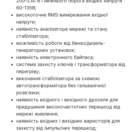
200-230 В і нижнього порога вхідної напруги
60-135В;
високоточне RMS-вимірювання вхідної
напруги;
наявність аналізатора мережі та стану
стабілізатора;
можливість роботи від бензо/дизель-
генераторних установок;
наявність електронного байпаса;
система захисту ключів і трансформатора від
перегріву;
виконання стабілізатора за схемою
автотрансформатора без гальванічної
розв'язки;
наявність вхідного і вихідного дроселя для
придушення високочастотних перешкод від
мережі живлення;
наявність вхідних і вихідних варисторів для
захисту від імпульсних перешкод;