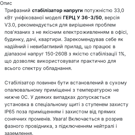
Опис
Трифазний
стабілізатор напруги
потужністю 33,0
кВт уніфікованої моделі
ГЕРЦ У 36-3/50
, версія
V3.0, рекомендується для вирішення проблем
пов'язаних з не якісним електроживленням в офісі,
будинку, дачі, квартири. Зарекомендував себе як
надійний і невибагливий прилад, що працює в
діапазоні напруг 150-260В з якістю стабілізації 1%,
що дозволяє використовувати практично для
всього спектру обладнання.
Стабілізатор повинен бути встановлений в сухому
опалювальному приміщенні з температурою не
нижче 0С. У деяких випадках допускається
установка в спеціальному щиті з ступенем захисту
IP65 поза приміщенням і захистом від прямих
сонячних променів. Увага! Включається в розрив
фазного провідника, з підключенням нейтралі і
заземлення.