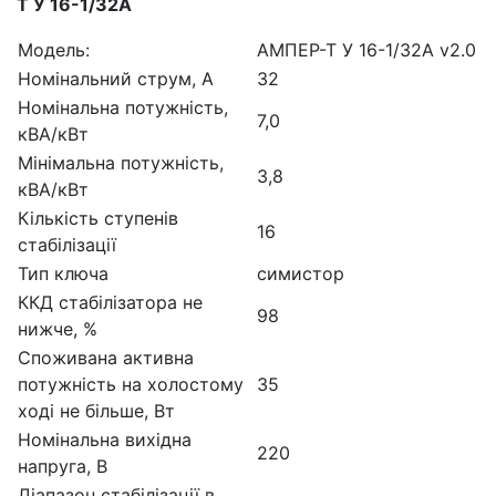
Т У 16-1/32А
Модель:
АМПЕР-Т У 16-1/32A v2.0
Номінальний струм, А
32
Номінальна потужність,
7,0
кВА/кВт
Мінімальна потужність,
3,8
кВА/кВт
Кількість ступенів
16
стабілізації
Тип ключа
симистор
ККД стабілізатора не
98
нижче, %
Споживана активна
потужність на холостому
35
ході не більше, Вт
Номінальна вихідна
220
напруга, В
Діапазон стабілізації в