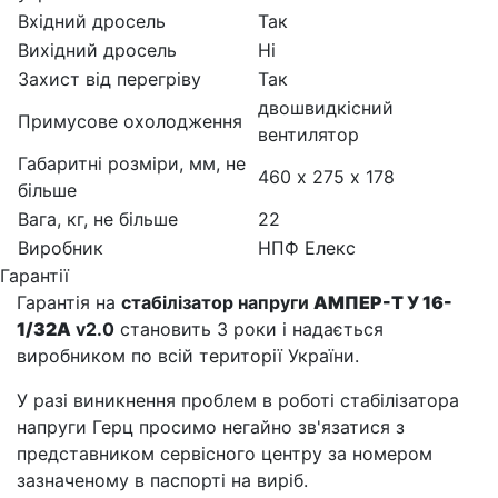
Вхідний дросель
Так
Вихідний дросель
Ні
Захист від перегріву
Так
двошвидкісний
Примусове охолодження
вентилятор
Габаритні розміри, мм, не
460 х 275 х 178
більше
Вага, кг, не більше
22
Виробник
НПФ Елекс
Гарантії
Гарантія на
стабілізатор напруги
АМПЕР-Т У 16-
1/32А
v2.0
становить 3 роки і надається
виробником по всій території України.
У разі виникнення проблем в роботі стабілізатора
напруги Герц просимо негайно зв'язатися з
представником сервісного центру за номером
зазначеному в паспорті на виріб.