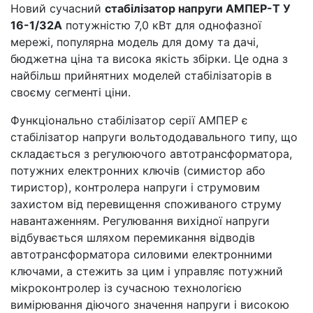
Новий сучасний
стабілізатор напруги АМПЕР-Т У
16-1/32А
потужністю 7,0 кВт для однофазної
мережі, популярна модель для дому та дачі,
бюджетна ціна та висока якість збірки. Це одна з
найбільш прийнятних моделей стабілізаторів в
своєму сегменті ціни.
Функціонально стабілізатор серії АМПЕР є
стабілізатор напруги вольтододавального типу, що
складається з регулюючого автотрансформатора,
потужних електронних ключів (симистор або
тиристор), контролера напруги і струмовим
захистом від перевищення споживаного струму
навантаженням. Регулювання вихідної напруги
відбувається шляхом перемикання відводів
автотрансформатора силовими електронними
ключами, а стежить за цим і управляє потужний
мікроконтролер із сучасною технологією
вимірювання діючого значення напруги і високою