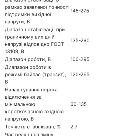
рамках заявленої точності
145-275
підтримки вихідної
напруги, В
Діапазон стабілізації при
граничному вихідній
135-290
напрузі відповідно ГОСТ
13109, В
Діапазон роботи, В
100-295
Диапазон роботи в
режимі байпас (транзит),
120-265
В
Налаштування порога
відключення за
мінімальною
60-135
короткочасною вхідною
напругою, В
Точність стабілізації, %
2,7
Час реакції на зміну