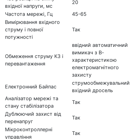
20
вхідної напруги, мс
Частота мережі, Гц
45-65
Вимірювання вхідного
струму і повної
Так
потужності
ввідний автоматичний
вимикач з В-
Обмеження струму КЗ і
характеристикою
перевантаження
електромагнітного
захисту
струмообмежувальний
Електронний Байпас
вхідний дросель
Аналізатор мережі та
Так
стану стабілізатора
Дублюючий захист від
Так
перенапруг
Мікроконтроллерні
Так
управління